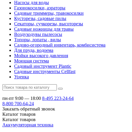
Насосы для воды
Газонокосилки, аэраторы
Садовые триммеры, травокосилки
Кусторезы, садовые пилы
Секаторы, сучкорезы, высоторезы
Садовые ножницы для травы
Воздуходувы пылесосы
Топоры, лопаты , вилы
Садово-огородный инвентарь, комбисистема
Для пруда, водоема
Мойки высокого давления
Моющая система
Садовый инструмент Plantic
Садовые инструменты Cellfast
Уценка
пн-пт 9:00 — 18:00
8-495
223-24-64
8-800
700-64-24
Заказать обратный звонок
Каталог
товаров
Каталог
товаров
Аккумуляторная техника