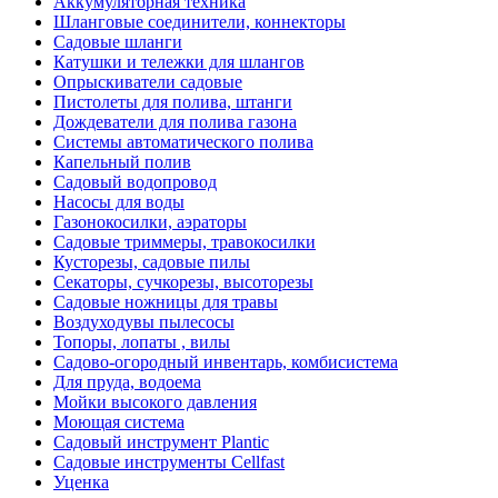
Аккумуляторная техника
Шланговые соединители, коннекторы
Садовые шланги
Катушки и тележки для шлангов
Опрыскиватели садовые
Пистолеты для полива, штанги
Дождеватели для полива газона
Системы автоматического полива
Капельный полив
Садовый водопровод
Насосы для воды
Газонокосилки, аэраторы
Садовые триммеры, травокосилки
Кусторезы, садовые пилы
Секаторы, сучкорезы, высоторезы
Садовые ножницы для травы
Воздуходувы пылесосы
Топоры, лопаты , вилы
Садово-огородный инвентарь, комбисистема
Для пруда, водоема
Мойки высокого давления
Моющая система
Садовый инструмент Plantic
Садовые инструменты Cellfast
Уценка