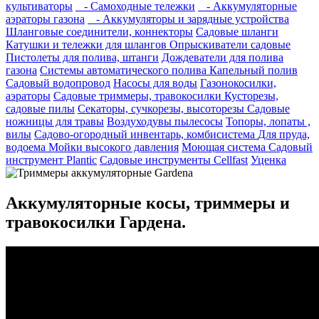
культиваторы
- Самоходные тележки
- Аккумуляторные
аэраторы газона
- Аккумуляторы и зарядные устройства
Шланговые соединители, коннекторы
Садовые шланги
Катушки и тележки для шлангов
Опрыскиватели садовые
Пистолеты для полива, штанги
Дождеватели для полива
газона
Системы автоматического полива
Капельный полив
Садовый водопровод
Насосы для воды
Газонокосилки,
аэраторы
Садовые триммеры, травокосилки
Кусторезы,
садовые пилы
Секаторы, сучкорезы, высоторезы
Садовые
ножницы для травы
Воздуходувы пылесосы
Топоры, лопаты ,
вилы
Садово-огородный инвентарь, комбисистема
Для пруда,
водоема
Мойки высокого давления
Моющая система
Садовый
инструмент Plantic
Садовые инструменты Cellfast
Уценка
Аккумуляторные косы, триммеры и
травокосилки Гардена.