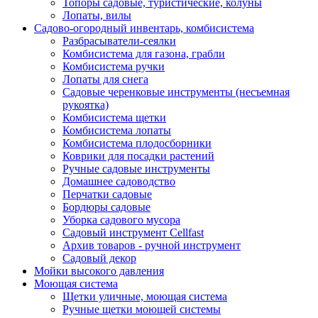
Топоры садовые, туристические, колуны
Лопаты, вилы
Садово-огородный инвентарь, комбисистема
Разбрасыватели-сеялки
Комбисистема для газона, грабли
Комбисистема ручки
Лопаты для снега
Садовые черенковые инструменты (несъемная
рукоятка)
Комбисистема щетки
Комбисистема лопаты
Комбисистема плодосборники
Коврики для посадки растений
Ручные садовые инструменты
Домашнее садоводство
Перчатки садовые
Бордюры садовые
Уборка садового мусора
Садовый инструмент Cellfast
Архив товаров - ручной инструмент
Садовый декор
Мойки высокого давления
Моющая система
Щетки уличные, моющая система
Ручные щетки моющей системы