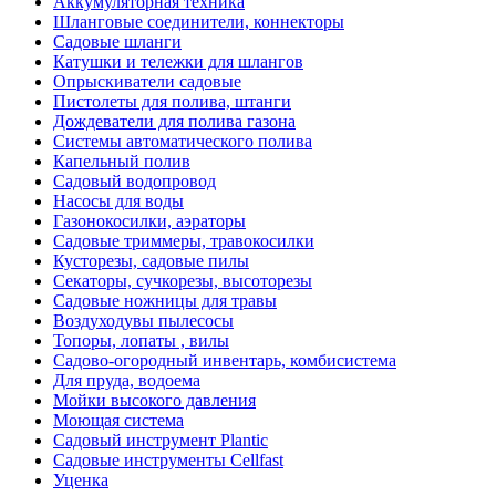
Аккумуляторная техника
Шланговые соединители, коннекторы
Садовые шланги
Катушки и тележки для шлангов
Опрыскиватели садовые
Пистолеты для полива, штанги
Дождеватели для полива газона
Системы автоматического полива
Капельный полив
Садовый водопровод
Насосы для воды
Газонокосилки, аэраторы
Садовые триммеры, травокосилки
Кусторезы, садовые пилы
Секаторы, сучкорезы, высоторезы
Садовые ножницы для травы
Воздуходувы пылесосы
Топоры, лопаты , вилы
Садово-огородный инвентарь, комбисистема
Для пруда, водоема
Мойки высокого давления
Моющая система
Садовый инструмент Plantic
Садовые инструменты Cellfast
Уценка