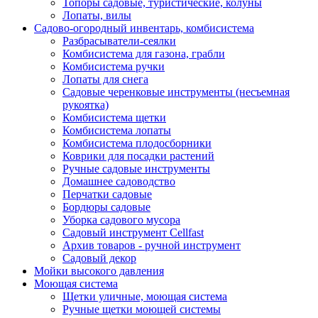
Топоры садовые, туристические, колуны
Лопаты, вилы
Садово-огородный инвентарь, комбисистема
Разбрасыватели-сеялки
Комбисистема для газона, грабли
Комбисистема ручки
Лопаты для снега
Садовые черенковые инструменты (несъемная
рукоятка)
Комбисистема щетки
Комбисистема лопаты
Комбисистема плодосборники
Коврики для посадки растений
Ручные садовые инструменты
Домашнее садоводство
Перчатки садовые
Бордюры садовые
Уборка садового мусора
Садовый инструмент Cellfast
Архив товаров - ручной инструмент
Садовый декор
Мойки высокого давления
Моющая система
Щетки уличные, моющая система
Ручные щетки моющей системы