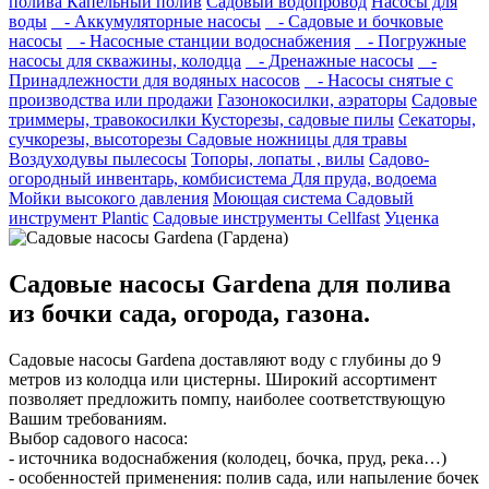
полива
Капельный полив
Садовый водопровод
Насосы для
воды
- Аккумуляторные насосы
- Садовые и бочковые
насосы
- Насосные станции водоснабжения
- Погружные
насосы для скважины, колодца
- Дренажные насосы
-
Принадлежности для водяных насосов
- Насосы снятые с
производства или продажи
Газонокосилки, аэраторы
Садовые
триммеры, травокосилки
Кусторезы, садовые пилы
Секаторы,
сучкорезы, высоторезы
Садовые ножницы для травы
Воздуходувы пылесосы
Топоры, лопаты , вилы
Садово-
огородный инвентарь, комбисистема
Для пруда, водоема
Мойки высокого давления
Моющая система
Садовый
инструмент Plantic
Садовые инструменты Cellfast
Уценка
Садовые насосы Gardena для полива
из бочки сада, огорода, газона.
Садовые насосы Gardena доставляют воду с глубины до 9
метров из колодца или цистерны. Широкий ассортимент
позволяет предложить помпу, наиболее соответствующую
Вашим требованиям.
Выбор садового насоса:
- источника водоснабжения (колодец, бочка, пруд, река…)
- особенностей применения: полив сада, или напыление бочек