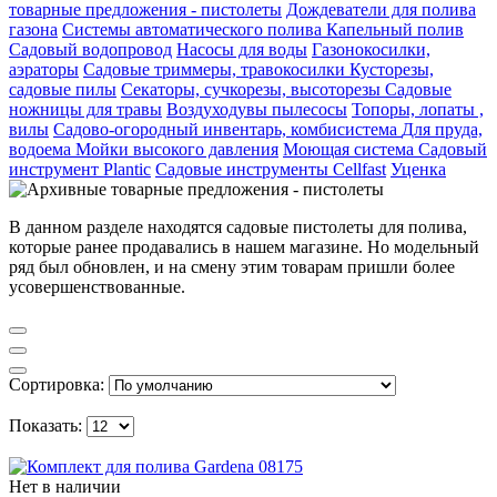
товарные предложения - пистолеты
Дождеватели для полива
газона
Системы автоматического полива
Капельный полив
Садовый водопровод
Насосы для воды
Газонокосилки,
аэраторы
Садовые триммеры, травокосилки
Кусторезы,
садовые пилы
Секаторы, сучкорезы, высоторезы
Садовые
ножницы для травы
Воздуходувы пылесосы
Топоры, лопаты ,
вилы
Садово-огородный инвентарь, комбисистема
Для пруда,
водоема
Мойки высокого давления
Моющая система
Садовый
инструмент Plantic
Садовые инструменты Cellfast
Уценка
В данном разделе находятся садовые пистолеты для полива,
которые ранее продавались в нашем магазине. Но модельный
ряд был обновлен, и на смену этим товарам пришли более
усовершенствованные.
Сортировка:
Показать:
Нет в наличии