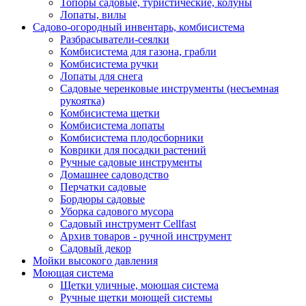
Топоры садовые, туристические, колуны
Лопаты, вилы
Садово-огородный инвентарь, комбисистема
Разбрасыватели-сеялки
Комбисистема для газона, грабли
Комбисистема ручки
Лопаты для снега
Садовые черенковые инструменты (несъемная
рукоятка)
Комбисистема щетки
Комбисистема лопаты
Комбисистема плодосборники
Коврики для посадки растений
Ручные садовые инструменты
Домашнее садоводство
Перчатки садовые
Бордюры садовые
Уборка садового мусора
Садовый инструмент Cellfast
Архив товаров - ручной инструмент
Садовый декор
Мойки высокого давления
Моющая система
Щетки уличные, моющая система
Ручные щетки моющей системы