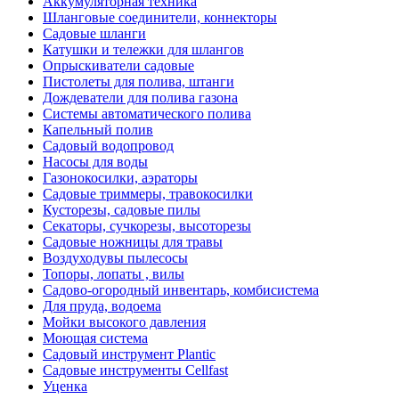
Аккумуляторная техника
Шланговые соединители, коннекторы
Садовые шланги
Катушки и тележки для шлангов
Опрыскиватели садовые
Пистолеты для полива, штанги
Дождеватели для полива газона
Системы автоматического полива
Капельный полив
Садовый водопровод
Насосы для воды
Газонокосилки, аэраторы
Садовые триммеры, травокосилки
Кусторезы, садовые пилы
Секаторы, сучкорезы, высоторезы
Садовые ножницы для травы
Воздуходувы пылесосы
Топоры, лопаты , вилы
Садово-огородный инвентарь, комбисистема
Для пруда, водоема
Мойки высокого давления
Моющая система
Садовый инструмент Plantic
Садовые инструменты Cellfast
Уценка