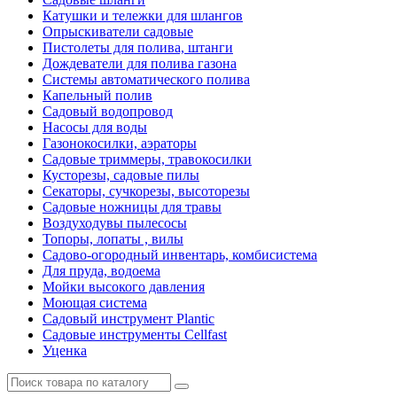
Катушки и тележки для шлангов
Опрыскиватели садовые
Пистолеты для полива, штанги
Дождеватели для полива газона
Системы автоматического полива
Капельный полив
Садовый водопровод
Насосы для воды
Газонокосилки, аэраторы
Садовые триммеры, травокосилки
Кусторезы, садовые пилы
Секаторы, сучкорезы, высоторезы
Садовые ножницы для травы
Воздуходувы пылесосы
Топоры, лопаты , вилы
Садово-огородный инвентарь, комбисистема
Для пруда, водоема
Мойки высокого давления
Моющая система
Садовый инструмент Plantic
Садовые инструменты Cellfast
Уценка