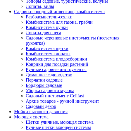
Топоры садовые, туристические, колуны
Лопаты, вилы
Садово-огородный инвентарь, комбисистема
Разбрасыватели-сеялки
Комбисистема для газона, грабли
Комбисистема ручки
Лопаты для снега
Садовые черенковые инструменты (несъемная
рукоятка)
Комбисистема щетки
Комбисистема лопаты
Комбисистема плодосборники
Коврики для посадки растений
Ручные садовые инструменты
Домашнее садоводство
Перчатки садовые
Бордюры садовые
Уборка садового мусора
Садовый инструмент Cellfast
Архив товаров - ручной инструмент
Садовый декор
Мойки высокого давления
Моющая система
Щетки уличные, моющая система
Ручные щетки моющей системы