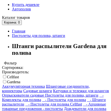
Купить дешевле
Автополив
Каталог
товаров
Корзина
: 0
Главная
Пистолеты для полива, штанги
Штанги распылители Gardena для
полива
Фильтр
Сортировка:
Производитель:
Cellfast
Gardena
Аккумуляторная техника
Шланговые соединители,
коннекторы
Садовые шланги
Катушки и тележки для шлангов
Опрыскиватели садовые
Пистолеты для полива, штанги
-
Комплекты для полива
- Пистолеты для полива
- Штанги
распылители
- Пистолеты для полива Cellfast
- Архивные
товарные предложения - пистолеты
Дождеватели для полива