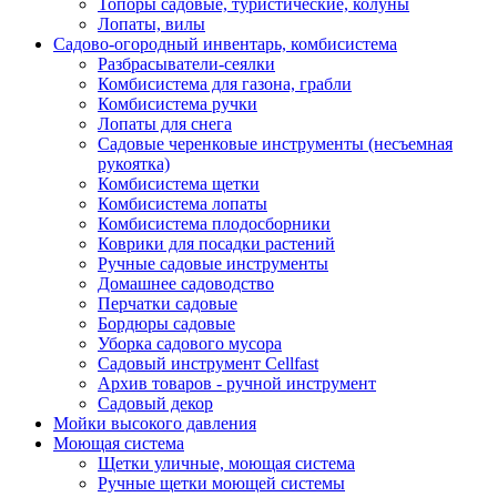
Топоры садовые, туристические, колуны
Лопаты, вилы
Садово-огородный инвентарь, комбисистема
Разбрасыватели-сеялки
Комбисистема для газона, грабли
Комбисистема ручки
Лопаты для снега
Садовые черенковые инструменты (несъемная
рукоятка)
Комбисистема щетки
Комбисистема лопаты
Комбисистема плодосборники
Коврики для посадки растений
Ручные садовые инструменты
Домашнее садоводство
Перчатки садовые
Бордюры садовые
Уборка садового мусора
Садовый инструмент Cellfast
Архив товаров - ручной инструмент
Садовый декор
Мойки высокого давления
Моющая система
Щетки уличные, моющая система
Ручные щетки моющей системы