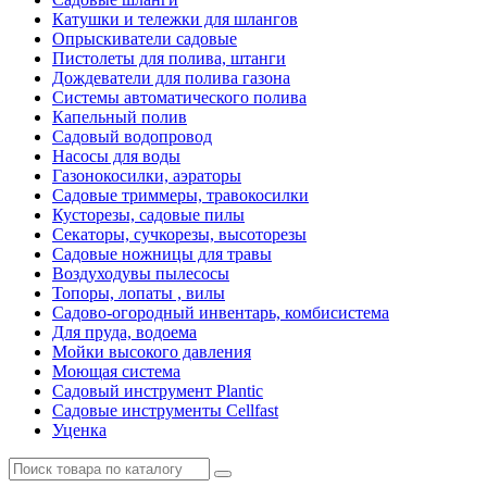
Катушки и тележки для шлангов
Опрыскиватели садовые
Пистолеты для полива, штанги
Дождеватели для полива газона
Системы автоматического полива
Капельный полив
Садовый водопровод
Насосы для воды
Газонокосилки, аэраторы
Садовые триммеры, травокосилки
Кусторезы, садовые пилы
Секаторы, сучкорезы, высоторезы
Садовые ножницы для травы
Воздуходувы пылесосы
Топоры, лопаты , вилы
Садово-огородный инвентарь, комбисистема
Для пруда, водоема
Мойки высокого давления
Моющая система
Садовый инструмент Plantic
Садовые инструменты Cellfast
Уценка