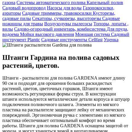
газона
Системы автоматического полива
Капельный полив
Садовый водопровод
Насосы для воды
Газонокосилки,
аэраторы
Садовые триммеры, травокосилки
Кусторезы,
садовые пилы
Секаторы, сучкорезы, высоторезы
Садовые
ножницы для травы
Воздуходувы пылесосы
Топоры, лопаты ,
вилы
Садово-огородный инвентарь, комбисистема
Для пруда,
водоема
Мойки высокого давления
Моющая система
Садовый
инструмент Plantic
Садовые инструменты Cellfast
Уценка
Штанги Гардина на полива садовых
растений, цветов.
Штанги - распылители для полива GARDENA имеют длину
90 см и подходят для орошения больших раскидистых
растений, цветов, цветочных горшков, Штанги имеют
возможность регулировки формы струи. В конструкции
штанги используются металлические детали корпуса и штуцер
подключения поливочного шланга. Элементы из мягкого
пластика на распылителе защищают лейку от механических
повреждений. Эргономичная ручка с элементами из мягкого
пластика обеспечивает оптимальный комфорт во время
работы. Штанги для полива GARDENA оснащена защитой от
мороза, и могут храниться зимой в неотапливаемом