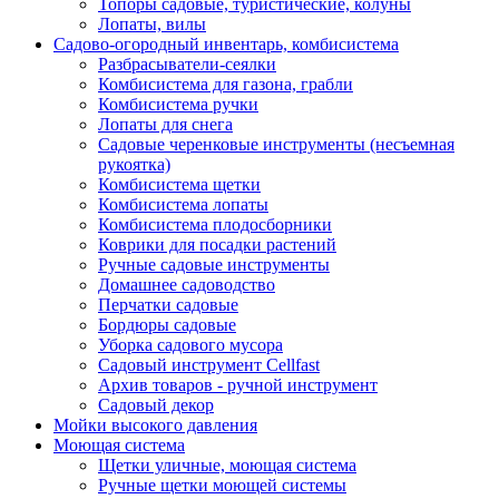
Топоры садовые, туристические, колуны
Лопаты, вилы
Садово-огородный инвентарь, комбисистема
Разбрасыватели-сеялки
Комбисистема для газона, грабли
Комбисистема ручки
Лопаты для снега
Садовые черенковые инструменты (несъемная
рукоятка)
Комбисистема щетки
Комбисистема лопаты
Комбисистема плодосборники
Коврики для посадки растений
Ручные садовые инструменты
Домашнее садоводство
Перчатки садовые
Бордюры садовые
Уборка садового мусора
Садовый инструмент Cellfast
Архив товаров - ручной инструмент
Садовый декор
Мойки высокого давления
Моющая система
Щетки уличные, моющая система
Ручные щетки моющей системы