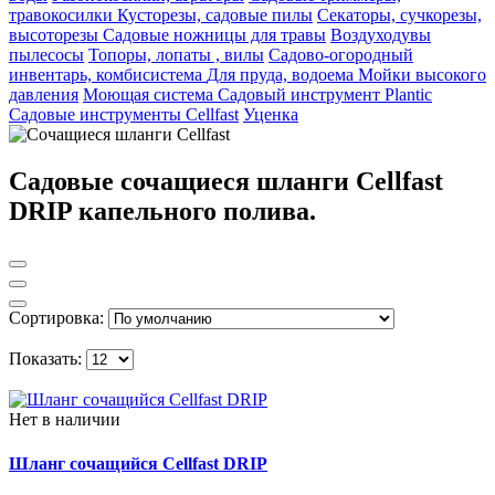
травокосилки
Кусторезы, садовые пилы
Секаторы, сучкорезы,
высоторезы
Садовые ножницы для травы
Воздуходувы
пылесосы
Топоры, лопаты , вилы
Садово-огородный
инвентарь, комбисистема
Для пруда, водоема
Мойки высокого
давления
Моющая система
Садовый инструмент Plantic
Садовые инструменты Cellfast
Уценка
Садовые сочащиеся шланги Cellfast
DRIP капельного полива.
Сортировка:
Показать:
Нет в наличии
Шланг сочащийся Cellfast DRIP