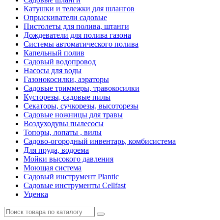
Катушки и тележки для шлангов
Опрыскиватели садовые
Пистолеты для полива, штанги
Дождеватели для полива газона
Системы автоматического полива
Капельный полив
Садовый водопровод
Насосы для воды
Газонокосилки, аэраторы
Садовые триммеры, травокосилки
Кусторезы, садовые пилы
Секаторы, сучкорезы, высоторезы
Садовые ножницы для травы
Воздуходувы пылесосы
Топоры, лопаты , вилы
Садово-огородный инвентарь, комбисистема
Для пруда, водоема
Мойки высокого давления
Моющая система
Садовый инструмент Plantic
Садовые инструменты Cellfast
Уценка