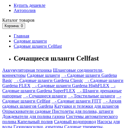
Купить дешевле
Автополив
Каталог
товаров
Корзина
: 0
Главная
Садовые шланги
Садовые шланги Cellfast
Сочащиеся шланги Cellfast
Аккумуляторная техника
Шланговые соединители,
коннекторы
Садовые шланги
- Садовые шланги Gardena
Basic
- Садовые шланги Gardena Classic
- Садовые шланги
Gardena FLEX
- Садовые шланги Gardena HighFLEX
-
Садовые шланги Gardena SuperFLEX
- Шланги дренажные
напорные
- Сочащиеся шланги
- Текстильные шланги
-
Садовые шланги Cellfast
- Садовые шланги FITT
- Архив
садовых шлангов Gardena
Катушки и тележки для шлангов
Опрыскиватели садовые
Пистолеты для полива, штанги
Дождеватели для полива газона
Системы автоматического
полива
Капельный полив
Садовый водопровод
Насосы для
воды
Газонокосилки, аэраторы
Садовые триммеры,