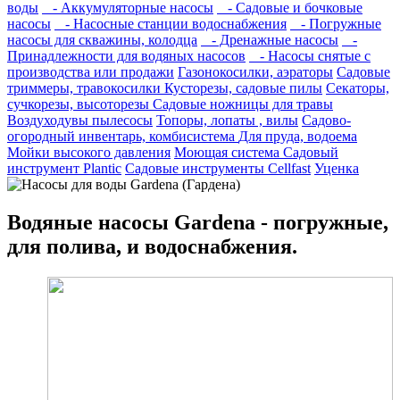
воды
- Аккумуляторные насосы
- Садовые и бочковые
насосы
- Насосные станции водоснабжения
- Погружные
насосы для скважины, колодца
- Дренажные насосы
-
Принадлежности для водяных насосов
- Насосы снятые с
производства или продажи
Газонокосилки, аэраторы
Садовые
триммеры, травокосилки
Кусторезы, садовые пилы
Секаторы,
сучкорезы, высоторезы
Садовые ножницы для травы
Воздуходувы пылесосы
Топоры, лопаты , вилы
Садово-
огородный инвентарь, комбисистема
Для пруда, водоема
Мойки высокого давления
Моющая система
Садовый
инструмент Plantic
Садовые инструменты Cellfast
Уценка
Водяные насосы Gardena - погружные,
для полива, и водоснабжения.