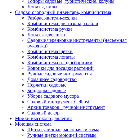
Топоры садовые, туристические, колуны
Лопаты, вилы
Садово-огородный инвентарь, комбисистема
Разбрасыватели-сеялки
Комбисистема для газона, грабли
Комбисистема ручки
Лопаты для снега
Садовые черенковые инструменты (несъемная
рукоятка)
Комбисистема щетки
Комбисистема лопаты
Комбисистема плодосборники
Коврики для посадки растений
Ручные садовые инструменты
Домашнее садоводство
Перчатки садовые
Бордюры садовые
Уборка садового мусора
Садовый инструмент Cellfast
Архив товаров - ручной инструмент
Садовый декор
Мойки высокого давления
Моющая система
Щетки уличные, моющая система
Ручные щетки моющей системы