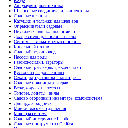
Везде
Аккумуляторная техника
Шланговые соединители, коннекторы
Садовые шланги
Катушки и тележки для шлангов
Опрыскиватели садовые
Пистолеты для полива, штанги
Дождеватели для полива газона
Системы автоматического полива
Капельный полив
Садовый водопровод
Насосы для воды
Газонокосилки, аэраторы
Садовые триммеры, травокосилки
Кусторезы, садовые пилы
Секаторы, сучкорезы, высоторезы
Садовые ножницы для травы
Воздуходувы пылесосы
Топоры, лопаты , вилы
Садово-огородный инвентарь, комбисистема
Для пруда, водоема
Мойки высокого давления
Моющая система
Садовый инструмент Plantic
Садовые инструменты Cellfast