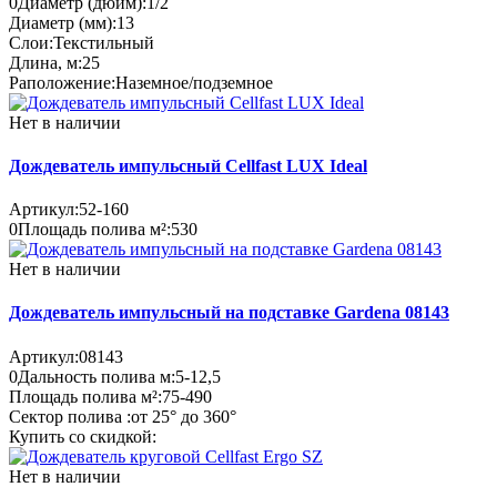
0
Диаметр (дюйм):
1/2
Диаметр (мм):
13
Слои:
Текстильный
Длина, м:
25
Раположение:
Наземное/подземное
Нет в наличии
Дождеватель импульсный Cellfast LUX Ideal
Артикул:
52-160
0
Площадь полива м²:
530
Нет в наличии
Дождеватель импульсный на подставке Gardena 08143
Артикул:
08143
0
Дальность полива м:
5-12,5
Площадь полива м²:
75-490
Сектор полива :
от 25° до 360°
Купить со скидкой:
Нет в наличии