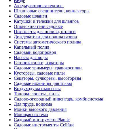
Везде
Аккумуляторная техника
Шланговые соединители, коннекторы
Садовые шланги
Катушки и тележки для шлангов
Опрыскиватели садовые
Пистолеты для полива, штанги
Дождеватели для полива газона
Системы автоматического полива
Капельный полив
Садовый водопровод
Насосы для воды
Газонокосилки, аэраторы
Садовые триммеры, травокосилки
Кусторезы, садовые пилы
Секаторы, сучкорезы, высоторезы
Садовые ножницы для травы
Воздуходувы пылесосы
Топоры, лопаты , вилы
Садово-огородный инвентарь, комбисистема
Для пруда, водоема
Мойки высокого давления
Моющая система
Садовый инструмент Plantic
Садовые инструменты Cellfast