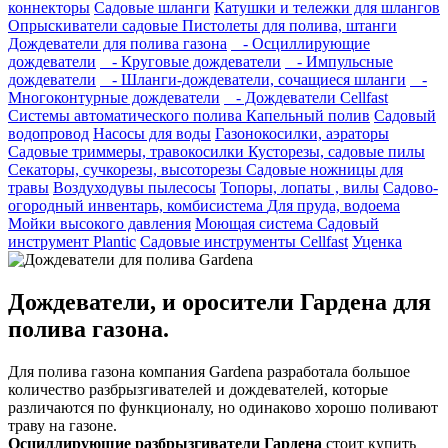
коннекторы
Садовые шланги
Катушки и тележки для шлангов
Опрыскиватели садовые
Пистолеты для полива, штанги
Дождеватели для полива газона
- Осциллирующие
дождеватели
- Круговые дождеватели
- Импульсные
дождеватели
- Шланги-дождеватели, сочащиеся шланги
-
Многоконтурные дождеватели
- Дождеватели Cellfast
Системы автоматического полива
Капельный полив
Садовый
водопровод
Насосы для воды
Газонокосилки, аэраторы
Садовые триммеры, травокосилки
Кусторезы, садовые пилы
Секаторы, сучкорезы, высоторезы
Садовые ножницы для
травы
Воздуходувы пылесосы
Топоры, лопаты , вилы
Садово-
огородный инвентарь, комбисистема
Для пруда, водоема
Мойки высокого давления
Моющая система
Садовый
инструмент Plantic
Садовые инструменты Cellfast
Уценка
Дождеватели, и оросители Гардена для
полива газона.
Для полива газона компания Gardena разработала большое
количество разбрызгивателей и дождевателей, которые
различаются по функционалу, но одинаково хорошо поливают
траву на газоне.
Осциллирующие разбрызгиватели Гардена
стоит купить