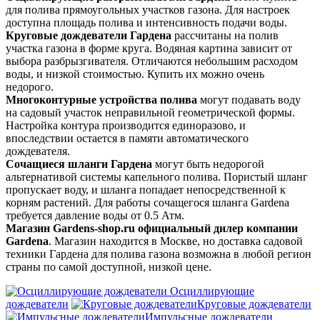
для полива прямоугольных участков газона. Для настроек
доступна площадь полива и интенсивность подачи воды.
Круговые дождеватели Гардена
рассчитаны на полив
участка газона в форме круга. Водяная картина зависит от
выбора разбрызгивателя. Отличаются небольшим расходом
воды, и низкой стоимостью. Купить их можно очень
недорого.
Многоконтурные устройства полива
могут подавать воду
на садовый участок неправильной геометрической формы.
Настройка контура производится единоразово, и
впоследствии остается в памяти автоматического
дождевателя.
Сочащиеся шланги Гардена
могут быть недорогой
альтернативой системы капельного полива. Пористый шланг
пропускает воду, и шланга попадает непосредственной к
корням растений. Для работы сочащегося шланга Gardena
требуется давление воды от 0.5 Атм.
Магазин Gardens-shop.ru официальный дилер компании
Gardena
. Магазин находится в Москве, но доставка садовой
техники Гардена для полива газона возможна в любой регион
страны по самой доступной, низкой цене.
Осциллирующие
дождеватели
Круговые дождеватели
Импульсные дождеватели