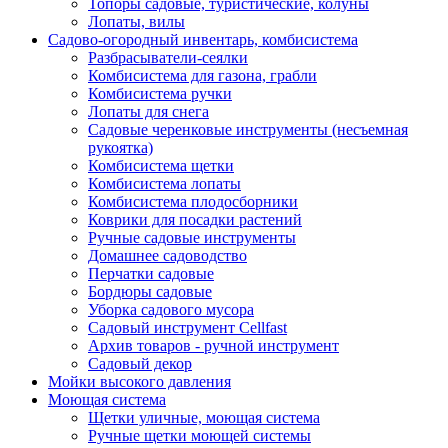
Топоры садовые, туристические, колуны
Лопаты, вилы
Садово-огородный инвентарь, комбисистема
Разбрасыватели-сеялки
Комбисистема для газона, грабли
Комбисистема ручки
Лопаты для снега
Садовые черенковые инструменты (несъемная
рукоятка)
Комбисистема щетки
Комбисистема лопаты
Комбисистема плодосборники
Коврики для посадки растений
Ручные садовые инструменты
Домашнее садоводство
Перчатки садовые
Бордюры садовые
Уборка садового мусора
Садовый инструмент Cellfast
Архив товаров - ручной инструмент
Садовый декор
Мойки высокого давления
Моющая система
Щетки уличные, моющая система
Ручные щетки моющей системы