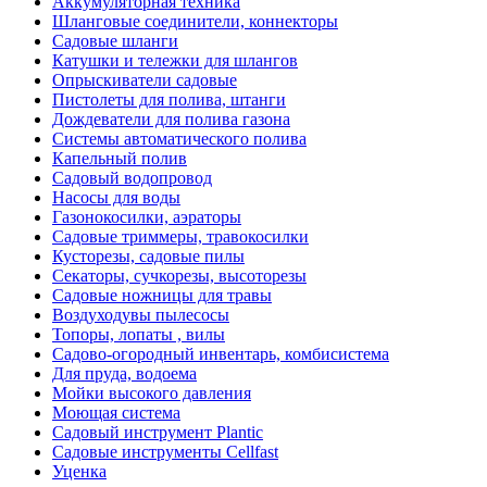
Аккумуляторная техника
Шланговые соединители, коннекторы
Садовые шланги
Катушки и тележки для шлангов
Опрыскиватели садовые
Пистолеты для полива, штанги
Дождеватели для полива газона
Системы автоматического полива
Капельный полив
Садовый водопровод
Насосы для воды
Газонокосилки, аэраторы
Садовые триммеры, травокосилки
Кусторезы, садовые пилы
Секаторы, сучкорезы, высоторезы
Садовые ножницы для травы
Воздуходувы пылесосы
Топоры, лопаты , вилы
Садово-огородный инвентарь, комбисистема
Для пруда, водоема
Мойки высокого давления
Моющая система
Садовый инструмент Plantic
Садовые инструменты Cellfast
Уценка