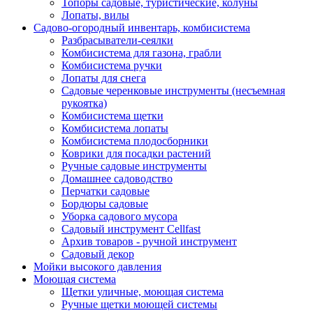
Топоры садовые, туристические, колуны
Лопаты, вилы
Садово-огородный инвентарь, комбисистема
Разбрасыватели-сеялки
Комбисистема для газона, грабли
Комбисистема ручки
Лопаты для снега
Садовые черенковые инструменты (несъемная
рукоятка)
Комбисистема щетки
Комбисистема лопаты
Комбисистема плодосборники
Коврики для посадки растений
Ручные садовые инструменты
Домашнее садоводство
Перчатки садовые
Бордюры садовые
Уборка садового мусора
Садовый инструмент Cellfast
Архив товаров - ручной инструмент
Садовый декор
Мойки высокого давления
Моющая система
Щетки уличные, моющая система
Ручные щетки моющей системы