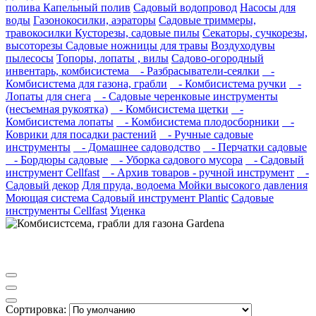
полива
Капельный полив
Садовый водопровод
Насосы для
воды
Газонокосилки, аэраторы
Садовые триммеры,
травокосилки
Кусторезы, садовые пилы
Секаторы, сучкорезы,
высоторезы
Садовые ножницы для травы
Воздуходувы
пылесосы
Топоры, лопаты , вилы
Садово-огородный
инвентарь, комбисистема
- Разбрасыватели-сеялки
-
Комбисистема для газона, грабли
- Комбисистема ручки
-
Лопаты для снега
- Садовые черенковые инструменты
(несъемная рукоятка)
- Комбисистема щетки
-
Комбисистема лопаты
- Комбисистема плодосборники
-
Коврики для посадки растений
- Ручные садовые
инструменты
- Домашнее садоводство
- Перчатки садовые
- Бордюры садовые
- Уборка садового мусора
- Садовый
инструмент Cellfast
- Архив товаров - ручной инструмент
-
Садовый декор
Для пруда, водоема
Мойки высокого давления
Моющая система
Садовый инструмент Plantic
Садовые
инструменты Cellfast
Уценка
Сортировка: