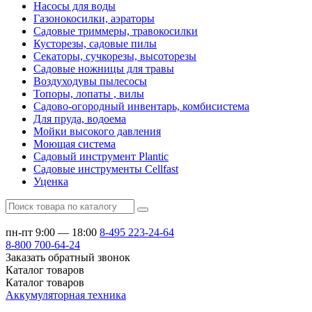
Насосы для воды
Газонокосилки, аэраторы
Садовые триммеры, травокосилки
Кусторезы, садовые пилы
Секаторы, сучкорезы, высоторезы
Садовые ножницы для травы
Воздуходувы пылесосы
Топоры, лопаты , вилы
Садово-огородный инвентарь, комбисистема
Для пруда, водоема
Мойки высокого давления
Моющая система
Садовый инструмент Plantic
Садовые инструменты Cellfast
Уценка
пн-пт 9:00 — 18:00
8-495
223-24-64
8-800
700-64-24
Заказать обратный звонок
Каталог
товаров
Каталог
товаров
Аккумуляторная техника