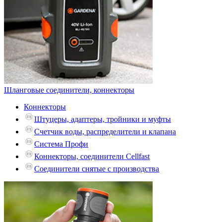
Шланговые соединители, коннекторы
Коннекторы
Штуцеры, адаптеры, тройники и муфты
Счетчик воды, распределители и клапана
Система Профи
Коннекторы, соединители Cellfast
Соединители снятые с производства