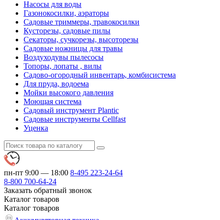
Насосы для воды
Газонокосилки, аэраторы
Садовые триммеры, травокосилки
Кусторезы, садовые пилы
Секаторы, сучкорезы, высоторезы
Садовые ножницы для травы
Воздуходувы пылесосы
Топоры, лопаты , вилы
Садово-огородный инвентарь, комбисистема
Для пруда, водоема
Мойки высокого давления
Моющая система
Садовый инструмент Plantic
Садовые инструменты Cellfast
Уценка
пн-пт 9:00 — 18:00
8-495
223-24-64
8-800
700-64-24
Заказать обратный звонок
Каталог
товаров
Каталог
товаров