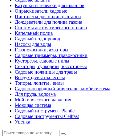
Катушки и тележки для шлангов
Опрыскиватели садовые
Пистолеты для полива, штанги
Дождеватели для полива газона
Системы автоматического полива
Капельный полив
Садовый водопровод
Насосы для воды
Газонокосилки, аэраторы
Садовые триммеры, травокосилки
Кусторезы, садовые пилы
Секаторы, сучкорезы, высоторезы
Садовые ножницы для травы
Воздуходувы пылесосы
Топоры, лопаты , вилы
Садово-огородный инвентарь, комбисистема
Для пруда, водоема
Мойки высокого давления
Моющая система
Садовый инструмент Plantic
Садовые инструменты Cellfast
Уценка