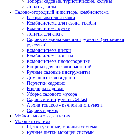
Топоры садовые, туристические, колуны
Лопаты, вилы
Садово-огородный инвентарь, комбисистема
Разбрасыватели-сеялки
Комбисистема для газона, грабли
Комбисистема ручки
Лопаты для снега
Садовые черенковые инструменты (несъемная
рукоятка)
Комбисистема щетки
Комбисистема лопаты
Комбисистема плодосборники
Коврики для посадки растений
Ручные садовые инструменты
Домашнее садоводство
Перчатки садовые
Бордюры садовые
Уборка садового мусора
Садовый инструмент Cellfast
Архив товаров - ручной инструмент
Садовый декор
Мойки высокого давления
Моющая система
Щетки уличные, моющая система
Ручные щетки моющей системы