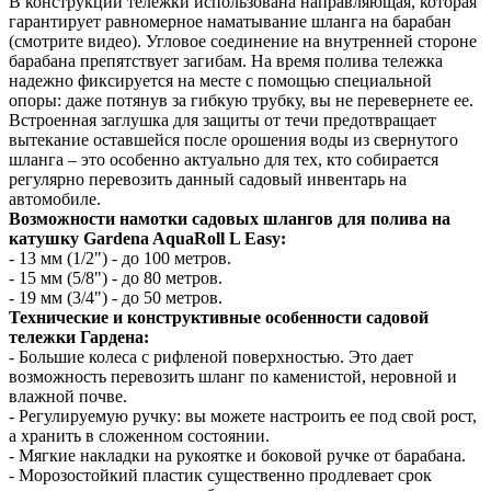
В конструкции тележки использована направляющая, которая
гарантирует равномерное наматывание шланга на барабан
(смотрите видео). Угловое соединение на внутренней стороне
барабана препятствует загибам. На время полива тележка
надежно фиксируется на месте с помощью специальной
опоры: даже потянув за гибкую трубку, вы не перевернете ее.
Встроенная заглушка для защиты от течи предотвращает
вытекание оставшейся после орошения воды из свернутого
шланга – это особенно актуально для тех, кто собирается
регулярно перевозить данный садовый инвентарь на
автомобиле.
Возможности намотки садовых шлангов для полива на
катушку Gardena AquaRoll L Easy:
- 13 мм (1/2") - до 100 метров.
- 15 мм (5/8") - до 80 метров.
- 19 мм (3/4") - до 50 метров.
Технические и конструктивные особенности садовой
тележки Гардена:
- Большие колеса с рифленой поверхностью. Это дает
возможность перевозить шланг по каменистой, неровной и
влажной почве.
- Регулируемую ручку: вы можете настроить ее под свой рост,
а хранить в сложенном состоянии.
- Мягкие накладки на рукоятке и боковой ручке от барабана.
- Морозостойкий пластик существенно продлевает срок