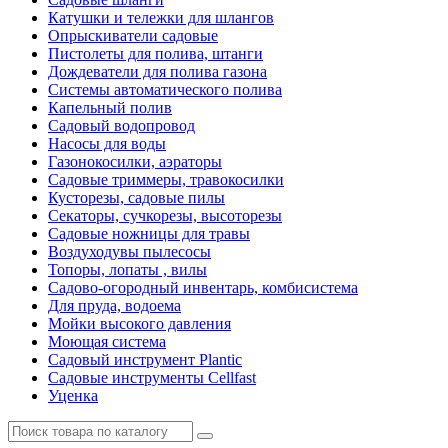
Катушки и тележки для шлангов
Опрыскиватели садовые
Пистолеты для полива, штанги
Дождеватели для полива газона
Системы автоматического полива
Капельный полив
Садовый водопровод
Насосы для воды
Газонокосилки, аэраторы
Садовые триммеры, травокосилки
Кусторезы, садовые пилы
Секаторы, сучкорезы, высоторезы
Садовые ножницы для травы
Воздуходувы пылесосы
Топоры, лопаты , вилы
Садово-огородный инвентарь, комбисистема
Для пруда, водоема
Мойки высокого давления
Моющая система
Садовый инструмент Plantic
Садовые инструменты Cellfast
Уценка