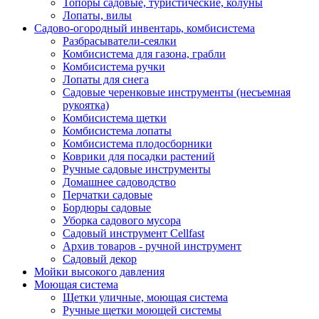
Топоры садовые, туристические, колуны
Лопаты, вилы
Садово-огородный инвентарь, комбисистема
Разбрасыватели-сеялки
Комбисистема для газона, грабли
Комбисистема ручки
Лопаты для снега
Садовые черенковые инструменты (несъемная
рукоятка)
Комбисистема щетки
Комбисистема лопаты
Комбисистема плодосборники
Коврики для посадки растений
Ручные садовые инструменты
Домашнее садоводство
Перчатки садовые
Бордюры садовые
Уборка садового мусора
Садовый инструмент Cellfast
Архив товаров - ручной инструмент
Садовый декор
Мойки высокого давления
Моющая система
Щетки уличные, моющая система
Ручные щетки моющей системы