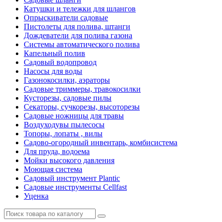
Катушки и тележки для шлангов
Опрыскиватели садовые
Пистолеты для полива, штанги
Дождеватели для полива газона
Системы автоматического полива
Капельный полив
Садовый водопровод
Насосы для воды
Газонокосилки, аэраторы
Садовые триммеры, травокосилки
Кусторезы, садовые пилы
Секаторы, сучкорезы, высоторезы
Садовые ножницы для травы
Воздуходувы пылесосы
Топоры, лопаты , вилы
Садово-огородный инвентарь, комбисистема
Для пруда, водоема
Мойки высокого давления
Моющая система
Садовый инструмент Plantic
Садовые инструменты Cellfast
Уценка