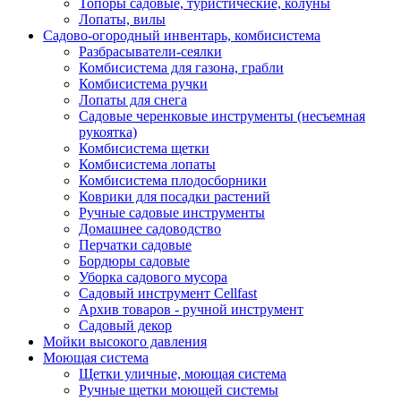
Топоры садовые, туристические, колуны
Лопаты, вилы
Садово-огородный инвентарь, комбисистема
Разбрасыватели-сеялки
Комбисистема для газона, грабли
Комбисистема ручки
Лопаты для снега
Садовые черенковые инструменты (несъемная
рукоятка)
Комбисистема щетки
Комбисистема лопаты
Комбисистема плодосборники
Коврики для посадки растений
Ручные садовые инструменты
Домашнее садоводство
Перчатки садовые
Бордюры садовые
Уборка садового мусора
Садовый инструмент Cellfast
Архив товаров - ручной инструмент
Садовый декор
Мойки высокого давления
Моющая система
Щетки уличные, моющая система
Ручные щетки моющей системы