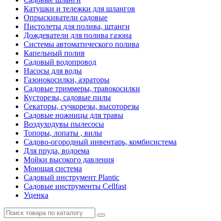
Катушки и тележки для шлангов
Опрыскиватели садовые
Пистолеты для полива, штанги
Дождеватели для полива газона
Системы автоматического полива
Капельный полив
Садовый водопровод
Насосы для воды
Газонокосилки, аэраторы
Садовые триммеры, травокосилки
Кусторезы, садовые пилы
Секаторы, сучкорезы, высоторезы
Садовые ножницы для травы
Воздуходувы пылесосы
Топоры, лопаты , вилы
Садово-огородный инвентарь, комбисистема
Для пруда, водоема
Мойки высокого давления
Моющая система
Садовый инструмент Plantic
Садовые инструменты Cellfast
Уценка