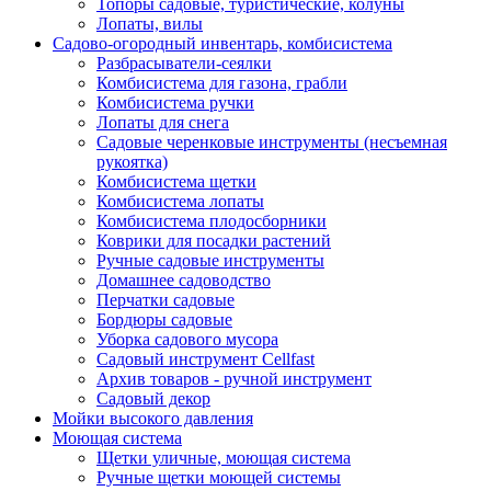
Топоры садовые, туристические, колуны
Лопаты, вилы
Садово-огородный инвентарь, комбисистема
Разбрасыватели-сеялки
Комбисистема для газона, грабли
Комбисистема ручки
Лопаты для снега
Садовые черенковые инструменты (несъемная
рукоятка)
Комбисистема щетки
Комбисистема лопаты
Комбисистема плодосборники
Коврики для посадки растений
Ручные садовые инструменты
Домашнее садоводство
Перчатки садовые
Бордюры садовые
Уборка садового мусора
Садовый инструмент Cellfast
Архив товаров - ручной инструмент
Садовый декор
Мойки высокого давления
Моющая система
Щетки уличные, моющая система
Ручные щетки моющей системы