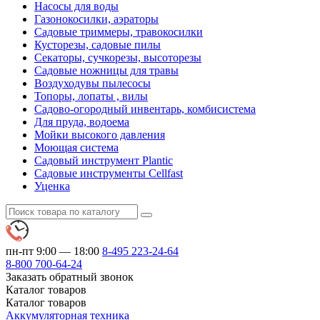
Насосы для воды
Газонокосилки, аэраторы
Садовые триммеры, травокосилки
Кусторезы, садовые пилы
Секаторы, сучкорезы, высоторезы
Садовые ножницы для травы
Воздуходувы пылесосы
Топоры, лопаты , вилы
Садово-огородный инвентарь, комбисистема
Для пруда, водоема
Мойки высокого давления
Моющая система
Садовый инструмент Plantic
Садовые инструменты Cellfast
Уценка
пн-пт 9:00 — 18:00
8-495
223-24-64
8-800
700-64-24
Заказать обратный звонок
Каталог
товаров
Каталог
товаров
Аккумуляторная техника