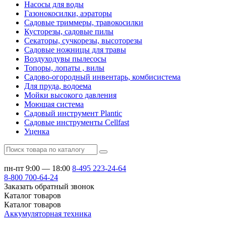
Насосы для воды
Газонокосилки, аэраторы
Садовые триммеры, травокосилки
Кусторезы, садовые пилы
Секаторы, сучкорезы, высоторезы
Садовые ножницы для травы
Воздуходувы пылесосы
Топоры, лопаты , вилы
Садово-огородный инвентарь, комбисистема
Для пруда, водоема
Мойки высокого давления
Моющая система
Садовый инструмент Plantic
Садовые инструменты Cellfast
Уценка
пн-пт 9:00 — 18:00
8-495
223-24-64
8-800
700-64-24
Заказать обратный звонок
Каталог
товаров
Каталог
товаров
Аккумуляторная техника