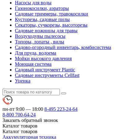
Насосы для воды
Газонокосилки, аэраторы
Садовые триммеры, травокосилки
Кусторезы, садовые пилы
Секаторы, сучкорезы, высоторезы
Садовые ножницы для травы
Воздуходувы пылесосы
Топоры, лопаты , вилы
Садово-огородный инвентарь, комбисистема
Для пруда, водоема
Мойки высокого давления
Моющая система
Садовый инструмент Plantic
Садовые инструменты Cellfast
Уценка
пн-пт 9:00 — 18:00
8-495
223-24-64
8-800
700-64-24
Заказать обратный звонок
Каталог
товаров
Каталог
товаров
Аккумуляторная техника