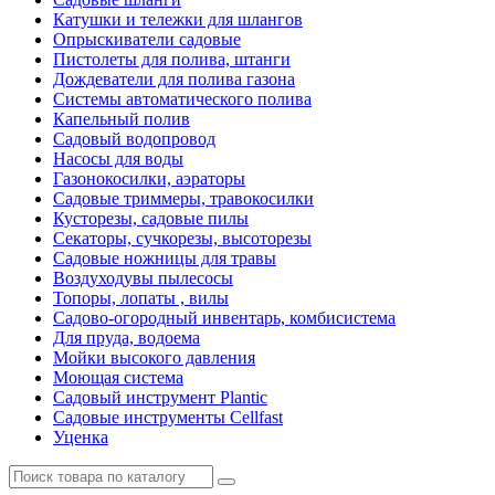
Катушки и тележки для шлангов
Опрыскиватели садовые
Пистолеты для полива, штанги
Дождеватели для полива газона
Системы автоматического полива
Капельный полив
Садовый водопровод
Насосы для воды
Газонокосилки, аэраторы
Садовые триммеры, травокосилки
Кусторезы, садовые пилы
Секаторы, сучкорезы, высоторезы
Садовые ножницы для травы
Воздуходувы пылесосы
Топоры, лопаты , вилы
Садово-огородный инвентарь, комбисистема
Для пруда, водоема
Мойки высокого давления
Моющая система
Садовый инструмент Plantic
Садовые инструменты Cellfast
Уценка