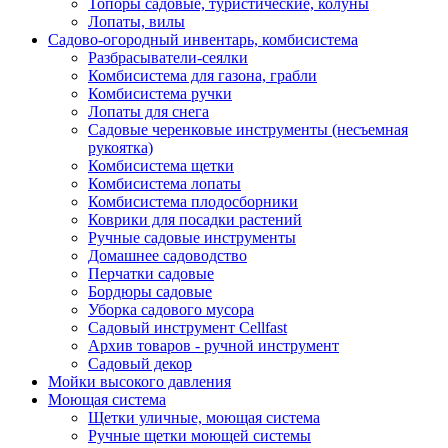
Топоры садовые, туристические, колуны
Лопаты, вилы
Садово-огородный инвентарь, комбисистема
Разбрасыватели-сеялки
Комбисистема для газона, грабли
Комбисистема ручки
Лопаты для снега
Садовые черенковые инструменты (несъемная
рукоятка)
Комбисистема щетки
Комбисистема лопаты
Комбисистема плодосборники
Коврики для посадки растений
Ручные садовые инструменты
Домашнее садоводство
Перчатки садовые
Бордюры садовые
Уборка садового мусора
Садовый инструмент Cellfast
Архив товаров - ручной инструмент
Садовый декор
Мойки высокого давления
Моющая система
Щетки уличные, моющая система
Ручные щетки моющей системы