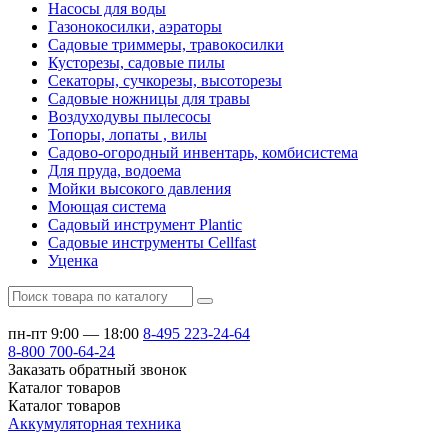
Насосы для воды
Газонокосилки, аэраторы
Садовые триммеры, травокосилки
Кусторезы, садовые пилы
Секаторы, сучкорезы, высоторезы
Садовые ножницы для травы
Воздуходувы пылесосы
Топоры, лопаты , вилы
Садово-огородный инвентарь, комбисистема
Для пруда, водоема
Мойки высокого давления
Моющая система
Садовый инструмент Plantic
Садовые инструменты Cellfast
Уценка
пн-пт 9:00 — 18:00
8-495
223-24-64
8-800
700-64-24
Заказать обратный звонок
Каталог
товаров
Каталог
товаров
Аккумуляторная техника