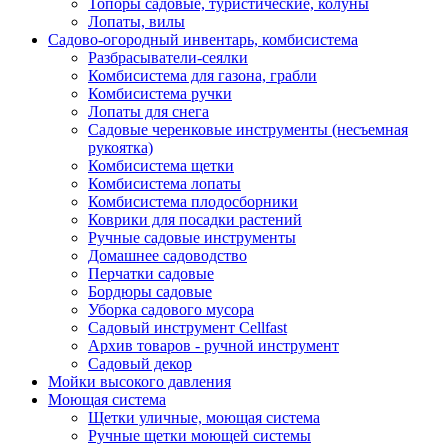
Топоры садовые, туристические, колуны
Лопаты, вилы
Садово-огородный инвентарь, комбисистема
Разбрасыватели-сеялки
Комбисистема для газона, грабли
Комбисистема ручки
Лопаты для снега
Садовые черенковые инструменты (несъемная
рукоятка)
Комбисистема щетки
Комбисистема лопаты
Комбисистема плодосборники
Коврики для посадки растений
Ручные садовые инструменты
Домашнее садоводство
Перчатки садовые
Бордюры садовые
Уборка садового мусора
Садовый инструмент Cellfast
Архив товаров - ручной инструмент
Садовый декор
Мойки высокого давления
Моющая система
Щетки уличные, моющая система
Ручные щетки моющей системы