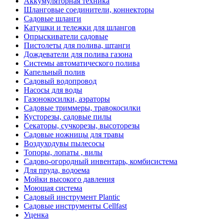
Аккумуляторная техника
Шланговые соединители, коннекторы
Садовые шланги
Катушки и тележки для шлангов
Опрыскиватели садовые
Пистолеты для полива, штанги
Дождеватели для полива газона
Системы автоматического полива
Капельный полив
Садовый водопровод
Насосы для воды
Газонокосилки, аэраторы
Садовые триммеры, травокосилки
Кусторезы, садовые пилы
Секаторы, сучкорезы, высоторезы
Садовые ножницы для травы
Воздуходувы пылесосы
Топоры, лопаты , вилы
Садово-огородный инвентарь, комбисистема
Для пруда, водоема
Мойки высокого давления
Моющая система
Садовый инструмент Plantic
Садовые инструменты Cellfast
Уценка