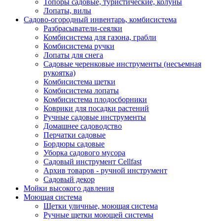
Топоры садовые, туристические, колуны
Лопаты, вилы
Садово-огородный инвентарь, комбисистема
Разбрасыватели-сеялки
Комбисистема для газона, грабли
Комбисистема ручки
Лопаты для снега
Садовые черенковые инструменты (несъемная
рукоятка)
Комбисистема щетки
Комбисистема лопаты
Комбисистема плодосборники
Коврики для посадки растений
Ручные садовые инструменты
Домашнее садоводство
Перчатки садовые
Бордюры садовые
Уборка садового мусора
Садовый инструмент Cellfast
Архив товаров - ручной инструмент
Садовый декор
Мойки высокого давления
Моющая система
Щетки уличные, моющая система
Ручные щетки моющей системы