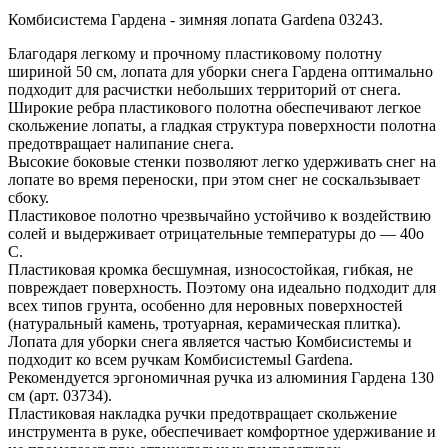
Комбисистема Гардена - зимняя лопата Gardena 03243.
Благодаря легкому и прочному пластиковому полотну
шириной 50 см, лопата для уборки снега Гардена оптимально
подходит для расчистки небольших территорий от снега.
Широкие ребра пластикового полотна обеспечивают легкое
скольжение лопаты, а гладкая структура поверхности полотна
предотвращает налипание снега.
Высокие боковые стенки позволяют легко удерживать снег на
лопате во время переноски, при этом снег не соскальзывает
сбоку.
Пластиковое полотно чрезвычайно устойчиво к воздействию
солей и выдерживает отрицательные температуры до — 40о
C.
Пластиковая кромка бесшумная, износостойкая, гибкая, не
повреждает поверхность. Поэтому она идеально подходит для
всех типов грунта, особенно для неровных поверхностей
(натуральный камень, тротуарная, керамическая плитка).
Лопата для уборки снега является частью Комбисистемы и
подходит ко всем ручкам Комбисистемыl Gardena.
Рекомендуется эргономичная ручка из алюминия Гардена 130
см (арт. 03734).
Пластиковая накладка ручки предотвращает скольжение
инструмента в руке, обеспечивает комфортное удерживание и