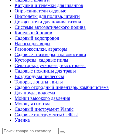
Катушки и тележки для шлангов
Опрыскиватели садовые
Пистолеты для полива, штанги
Дождеватели для полива газона
Системы автоматического полива
Капельный полив
Садовый водопровод
Насосы для воды
Газонокосилки, аэраторы
Садовые триммеры, травокосилки
Кусторезы, садовые пилы
Секаторы, сучкорезы, высоторезы
Садовые ножницы для травы
Воздуходувы пылесосы
Топоры, лопаты , вилы
Садово-огородный инвентарь, комбисистема
Для пруда, водоема
Мойки высокого давления
Моющая система
Садовый инструмент Plantic
Садовые инструменты Cellfast
Уценка