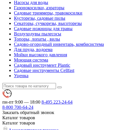
Насосы для воды
Газонокосилки, аэраторы
Садовые триммеры, травокосилки
Кусторезы, садовые пилы
Секаторы, сучкорезы, высоторезы
Садовые ножницы для травы
Воздуходувы пылесосы
Топоры, лопаты , вилы
Садово-огородный инвентарь, комбисистема
Для пруда, водоема
Мойки высокого давления
Моющая система
Садовый инструмент Plantic
Садовые инструменты Cellfast
Уценка
пн-пт 9:00 — 18:00
8-495
223-24-64
8-800
700-64-24
Заказать обратный звонок
Каталог
товаров
Каталог
товаров