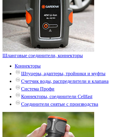
Шланговые соединители, коннекторы
Коннекторы
Штуцеры, адаптеры, тройники и муфты
Счетчик воды, распределители и клапана
Система Профи
Коннекторы, соединители Cellfast
Соединители снятые с производства