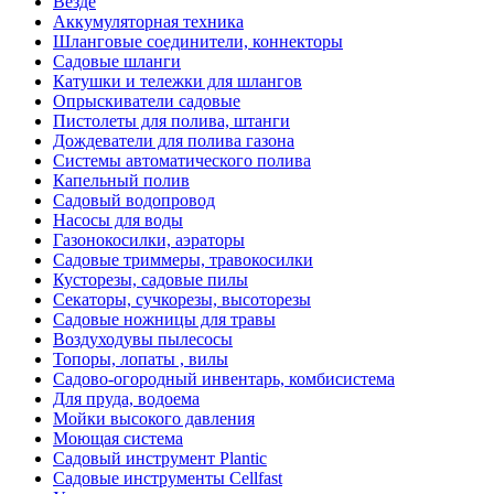
Везде
Аккумуляторная техника
Шланговые соединители, коннекторы
Садовые шланги
Катушки и тележки для шлангов
Опрыскиватели садовые
Пистолеты для полива, штанги
Дождеватели для полива газона
Системы автоматического полива
Капельный полив
Садовый водопровод
Насосы для воды
Газонокосилки, аэраторы
Садовые триммеры, травокосилки
Кусторезы, садовые пилы
Секаторы, сучкорезы, высоторезы
Садовые ножницы для травы
Воздуходувы пылесосы
Топоры, лопаты , вилы
Садово-огородный инвентарь, комбисистема
Для пруда, водоема
Мойки высокого давления
Моющая система
Садовый инструмент Plantic
Садовые инструменты Cellfast