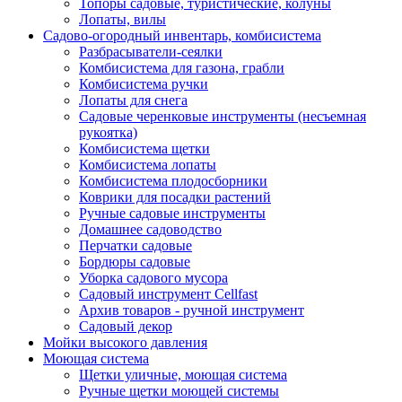
Топоры садовые, туристические, колуны
Лопаты, вилы
Садово-огородный инвентарь, комбисистема
Разбрасыватели-сеялки
Комбисистема для газона, грабли
Комбисистема ручки
Лопаты для снега
Садовые черенковые инструменты (несъемная
рукоятка)
Комбисистема щетки
Комбисистема лопаты
Комбисистема плодосборники
Коврики для посадки растений
Ручные садовые инструменты
Домашнее садоводство
Перчатки садовые
Бордюры садовые
Уборка садового мусора
Садовый инструмент Cellfast
Архив товаров - ручной инструмент
Садовый декор
Мойки высокого давления
Моющая система
Щетки уличные, моющая система
Ручные щетки моющей системы