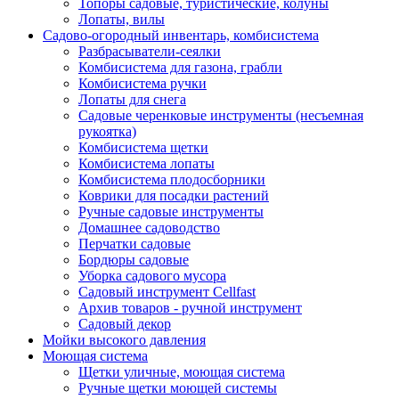
Топоры садовые, туристические, колуны
Лопаты, вилы
Садово-огородный инвентарь, комбисистема
Разбрасыватели-сеялки
Комбисистема для газона, грабли
Комбисистема ручки
Лопаты для снега
Садовые черенковые инструменты (несъемная
рукоятка)
Комбисистема щетки
Комбисистема лопаты
Комбисистема плодосборники
Коврики для посадки растений
Ручные садовые инструменты
Домашнее садоводство
Перчатки садовые
Бордюры садовые
Уборка садового мусора
Садовый инструмент Cellfast
Архив товаров - ручной инструмент
Садовый декор
Мойки высокого давления
Моющая система
Щетки уличные, моющая система
Ручные щетки моющей системы