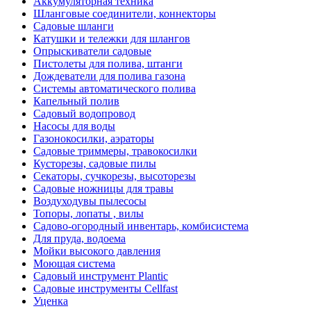
Аккумуляторная техника
Шланговые соединители, коннекторы
Садовые шланги
Катушки и тележки для шлангов
Опрыскиватели садовые
Пистолеты для полива, штанги
Дождеватели для полива газона
Системы автоматического полива
Капельный полив
Садовый водопровод
Насосы для воды
Газонокосилки, аэраторы
Садовые триммеры, травокосилки
Кусторезы, садовые пилы
Секаторы, сучкорезы, высоторезы
Садовые ножницы для травы
Воздуходувы пылесосы
Топоры, лопаты , вилы
Садово-огородный инвентарь, комбисистема
Для пруда, водоема
Мойки высокого давления
Моющая система
Садовый инструмент Plantic
Садовые инструменты Cellfast
Уценка