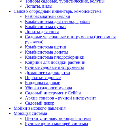
Топоры садовые, туристические, колуны
Лопаты, вилы
Садово-огородный инвентарь, комбисистема
Разбрасыватели-сеялки
Комбисистема для газона, грабли
Комбисистема ручки
Лопаты для снега
Садовые черенковые инструменты (несъемная
рукоятка)
Комбисистема щетки
Комбисистема лопаты
Комбисистема плодосборники
Коврики для посадки растений
Ручные садовые инструменты
Домашнее садоводство
Перчатки садовые
Бордюры садовые
Уборка садового мусора
Садовый инструмент Cellfast
Архив товаров - ручной инструмент
Садовый декор
Мойки высокого давления
Моющая система
Щетки уличные, моющая система
Ручные щетки моющей системы