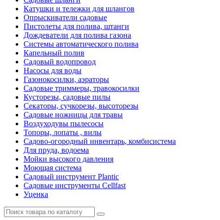
Катушки и тележки для шлангов
Опрыскиватели садовые
Пистолеты для полива, штанги
Дождеватели для полива газона
Системы автоматического полива
Капельный полив
Садовый водопровод
Насосы для воды
Газонокосилки, аэраторы
Садовые триммеры, травокосилки
Кусторезы, садовые пилы
Секаторы, сучкорезы, высоторезы
Садовые ножницы для травы
Воздуходувы пылесосы
Топоры, лопаты , вилы
Садово-огородный инвентарь, комбисистема
Для пруда, водоема
Мойки высокого давления
Моющая система
Садовый инструмент Plantic
Садовые инструменты Cellfast
Уценка