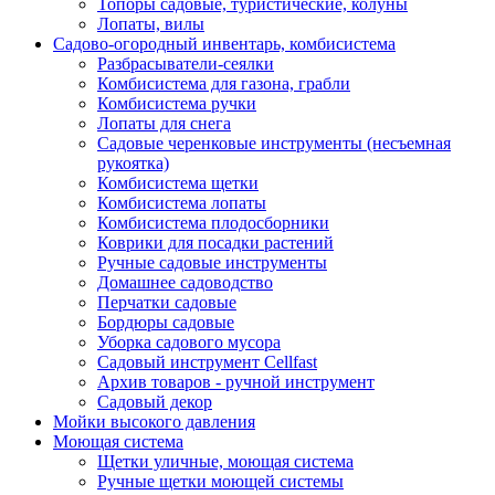
Топоры садовые, туристические, колуны
Лопаты, вилы
Садово-огородный инвентарь, комбисистема
Разбрасыватели-сеялки
Комбисистема для газона, грабли
Комбисистема ручки
Лопаты для снега
Садовые черенковые инструменты (несъемная
рукоятка)
Комбисистема щетки
Комбисистема лопаты
Комбисистема плодосборники
Коврики для посадки растений
Ручные садовые инструменты
Домашнее садоводство
Перчатки садовые
Бордюры садовые
Уборка садового мусора
Садовый инструмент Cellfast
Архив товаров - ручной инструмент
Садовый декор
Мойки высокого давления
Моющая система
Щетки уличные, моющая система
Ручные щетки моющей системы