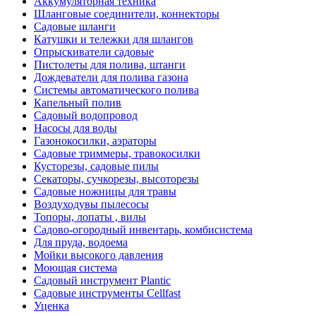
Аккумуляторная техника
Шланговые соединители, коннекторы
Садовые шланги
Катушки и тележки для шлангов
Опрыскиватели садовые
Пистолеты для полива, штанги
Дождеватели для полива газона
Системы автоматического полива
Капельный полив
Садовый водопровод
Насосы для воды
Газонокосилки, аэраторы
Садовые триммеры, травокосилки
Кусторезы, садовые пилы
Секаторы, сучкорезы, высоторезы
Садовые ножницы для травы
Воздуходувы пылесосы
Топоры, лопаты , вилы
Садово-огородный инвентарь, комбисистема
Для пруда, водоема
Мойки высокого давления
Моющая система
Садовый инструмент Plantic
Садовые инструменты Cellfast
Уценка