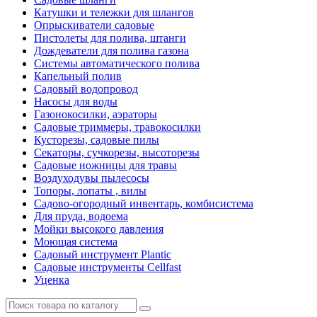
Катушки и тележки для шлангов
Опрыскиватели садовые
Пистолеты для полива, штанги
Дождеватели для полива газона
Системы автоматического полива
Капельный полив
Садовый водопровод
Насосы для воды
Газонокосилки, аэраторы
Садовые триммеры, травокосилки
Кусторезы, садовые пилы
Секаторы, сучкорезы, высоторезы
Садовые ножницы для травы
Воздуходувы пылесосы
Топоры, лопаты , вилы
Садово-огородный инвентарь, комбисистема
Для пруда, водоема
Мойки высокого давления
Моющая система
Садовый инструмент Plantic
Садовые инструменты Cellfast
Уценка