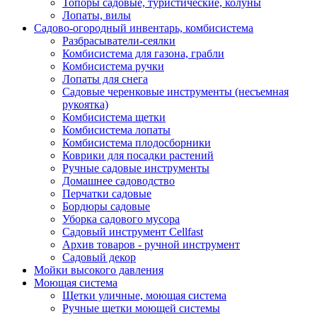
Топоры садовые, туристические, колуны
Лопаты, вилы
Садово-огородный инвентарь, комбисистема
Разбрасыватели-сеялки
Комбисистема для газона, грабли
Комбисистема ручки
Лопаты для снега
Садовые черенковые инструменты (несъемная
рукоятка)
Комбисистема щетки
Комбисистема лопаты
Комбисистема плодосборники
Коврики для посадки растений
Ручные садовые инструменты
Домашнее садоводство
Перчатки садовые
Бордюры садовые
Уборка садового мусора
Садовый инструмент Cellfast
Архив товаров - ручной инструмент
Садовый декор
Мойки высокого давления
Моющая система
Щетки уличные, моющая система
Ручные щетки моющей системы