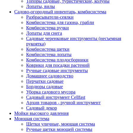
Топоры садовые, туристические, колуны
Лопаты, вилы
Садово-огородный инвентарь, комбисистема
Разбрасыватели-сеялки
Комбисистема для газона, грабли
Комбисистема ручки
Лопаты для снега
Садовые черенковые инструменты (несъемная
рукоятка)
Комбисистема щетки
Комбисистема лопаты
Комбисистема плодосборники
Коврики для посадки растений
Ручные садовые инструменты
Домашнее садоводство
Перчатки садовые
Бордюры садовые
Уборка садового мусора
Садовый инструмент Cellfast
Архив товаров - ручной инструмент
Садовый декор
Мойки высокого давления
Моющая система
Щетки уличные, моющая система
Ручные щетки моющей системы