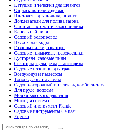
Катушки и тележки для шлангов
Опрыскиватели садовые
Пистолеты для полива, штанги
Дождеватели для полива газона
Системы автоматического полива
Капельный полив
Садовый водопровод
Насосы для воды
Газонокосилки, аэраторы
Садовые триммеры, травокосилки
Кусторезы, садовые пилы
Секаторы, сучкорезы, высоторезы
Садовые ножницы для травы
Воздуходувы пылесосы
Топоры, лопаты , вилы
Садово-огородный инвентарь, комбисистема
Для пруда, водоема
Мойки высокого давления
Моющая система
Садовый инструмент Plantic
Садовые инструменты Cellfast
Уценка