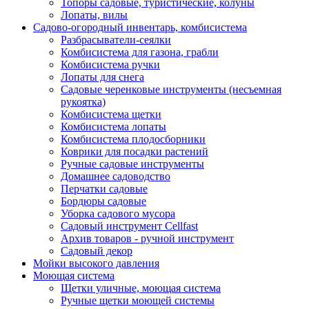
Топоры садовые, туристические, колуны
Лопаты, вилы
Садово-огородный инвентарь, комбисистема
Разбрасыватели-сеялки
Комбисистема для газона, грабли
Комбисистема ручки
Лопаты для снега
Садовые черенковые инструменты (несъемная
рукоятка)
Комбисистема щетки
Комбисистема лопаты
Комбисистема плодосборники
Коврики для посадки растений
Ручные садовые инструменты
Домашнее садоводство
Перчатки садовые
Бордюры садовые
Уборка садового мусора
Садовый инструмент Cellfast
Архив товаров - ручной инструмент
Садовый декор
Мойки высокого давления
Моющая система
Щетки уличные, моющая система
Ручные щетки моющей системы