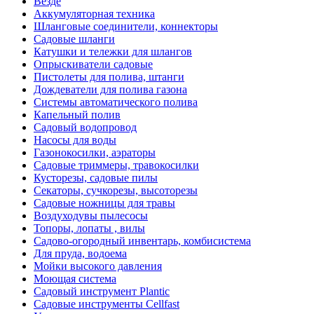
Везде
Аккумуляторная техника
Шланговые соединители, коннекторы
Садовые шланги
Катушки и тележки для шлангов
Опрыскиватели садовые
Пистолеты для полива, штанги
Дождеватели для полива газона
Системы автоматического полива
Капельный полив
Садовый водопровод
Насосы для воды
Газонокосилки, аэраторы
Садовые триммеры, травокосилки
Кусторезы, садовые пилы
Секаторы, сучкорезы, высоторезы
Садовые ножницы для травы
Воздуходувы пылесосы
Топоры, лопаты , вилы
Садово-огородный инвентарь, комбисистема
Для пруда, водоема
Мойки высокого давления
Моющая система
Садовый инструмент Plantic
Садовые инструменты Cellfast