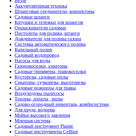
Везде
Аккумуляторная техника
Шланговые соединители, коннекторы
Садовые шланги
Катушки и тележки для шлангов
Опрыскиватели садовые
Пистолеты для полива, штанги
Дождеватели для полива газона
Системы автоматического полива
Капельный полив
Садовый водопровод
Насосы для воды
Газонокосилки, аэраторы
Садовые триммеры, травокосилки
Кусторезы, садовые пилы
Секаторы, сучкорезы, высоторезы
Садовые ножницы для травы
Воздуходувы пылесосы
Топоры, лопаты , вилы
Садово-огородный инвентарь, комбисистема
Для пруда, водоема
Мойки высокого давления
Моющая система
Садовый инструмент Plantic
Садовые инструменты Cellfast