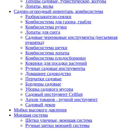
Топоры садовые, туристические, колуны
Лопаты, вилы
Садово-огородный инвентарь, комбисистема
Разбрасыватели-сеялки
Комбисистема для газона, грабли
Комбисистема ручки
Лопаты для снега
Садовые черенковые инструменты (несъемная
рукоятка)
Комбисистема щетки
Комбисистема лопаты
Комбисистема плодосборники
Коврики для посадки растений
Ручные садовые инструменты
Домашнее садоводство
Перчатки садовые
Бордюры садовые
Уборка садового мусора
Садовый инструмент Cellfast
Архив товаров - ручной инструмент
Садовый декор
Мойки высокого давления
Моющая система
Щетки уличные, моющая система
Ручные щетки моющей системы