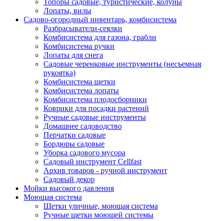
Топоры садовые, туристические, колуны
Лопаты, вилы
Садово-огородный инвентарь, комбисистема
Разбрасыватели-сеялки
Комбисистема для газона, грабли
Комбисистема ручки
Лопаты для снега
Садовые черенковые инструменты (несъемная
рукоятка)
Комбисистема щетки
Комбисистема лопаты
Комбисистема плодосборники
Коврики для посадки растений
Ручные садовые инструменты
Домашнее садоводство
Перчатки садовые
Бордюры садовые
Уборка садового мусора
Садовый инструмент Cellfast
Архив товаров - ручной инструмент
Садовый декор
Мойки высокого давления
Моющая система
Щетки уличные, моющая система
Ручные щетки моющей системы