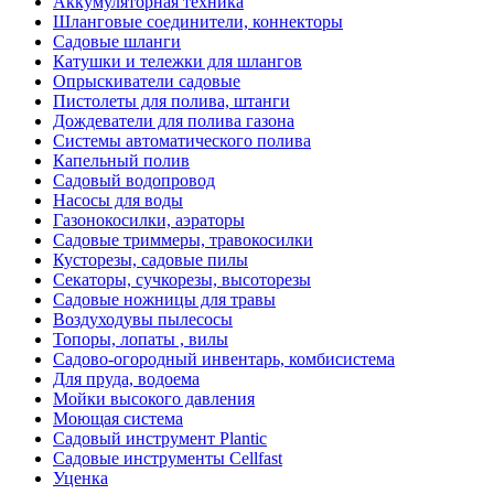
Аккумуляторная техника
Шланговые соединители, коннекторы
Садовые шланги
Катушки и тележки для шлангов
Опрыскиватели садовые
Пистолеты для полива, штанги
Дождеватели для полива газона
Системы автоматического полива
Капельный полив
Садовый водопровод
Насосы для воды
Газонокосилки, аэраторы
Садовые триммеры, травокосилки
Кусторезы, садовые пилы
Секаторы, сучкорезы, высоторезы
Садовые ножницы для травы
Воздуходувы пылесосы
Топоры, лопаты , вилы
Садово-огородный инвентарь, комбисистема
Для пруда, водоема
Мойки высокого давления
Моющая система
Садовый инструмент Plantic
Садовые инструменты Cellfast
Уценка