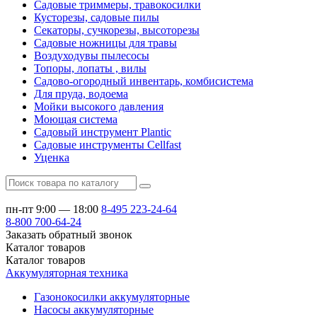
Садовые триммеры, травокосилки
Кусторезы, садовые пилы
Секаторы, сучкорезы, высоторезы
Садовые ножницы для травы
Воздуходувы пылесосы
Топоры, лопаты , вилы
Садово-огородный инвентарь, комбисистема
Для пруда, водоема
Мойки высокого давления
Моющая система
Садовый инструмент Plantic
Садовые инструменты Cellfast
Уценка
пн-пт 9:00 — 18:00
8-495
223-24-64
8-800
700-64-24
Заказать обратный звонок
Каталог
товаров
Каталог
товаров
Аккумуляторная техника
Газонокосилки аккумуляторные
Насосы аккумуляторные