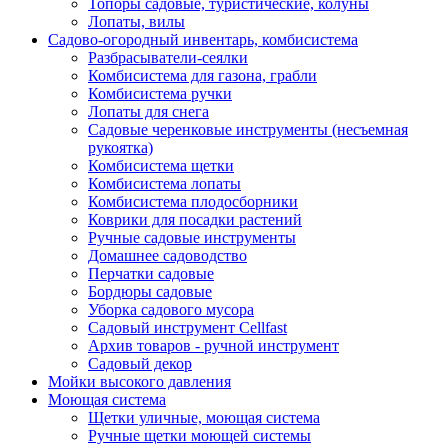
Топоры садовые, туристические, колуны
Лопаты, вилы
Садово-огородный инвентарь, комбисистема
Разбрасыватели-сеялки
Комбисистема для газона, грабли
Комбисистема ручки
Лопаты для снега
Садовые черенковые инструменты (несъемная
рукоятка)
Комбисистема щетки
Комбисистема лопаты
Комбисистема плодосборники
Коврики для посадки растений
Ручные садовые инструменты
Домашнее садоводство
Перчатки садовые
Бордюры садовые
Уборка садового мусора
Садовый инструмент Cellfast
Архив товаров - ручной инструмент
Садовый декор
Мойки высокого давления
Моющая система
Щетки уличные, моющая система
Ручные щетки моющей системы