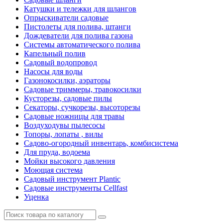
Катушки и тележки для шлангов
Опрыскиватели садовые
Пистолеты для полива, штанги
Дождеватели для полива газона
Системы автоматического полива
Капельный полив
Садовый водопровод
Насосы для воды
Газонокосилки, аэраторы
Садовые триммеры, травокосилки
Кусторезы, садовые пилы
Секаторы, сучкорезы, высоторезы
Садовые ножницы для травы
Воздуходувы пылесосы
Топоры, лопаты , вилы
Садово-огородный инвентарь, комбисистема
Для пруда, водоема
Мойки высокого давления
Моющая система
Садовый инструмент Plantic
Садовые инструменты Cellfast
Уценка