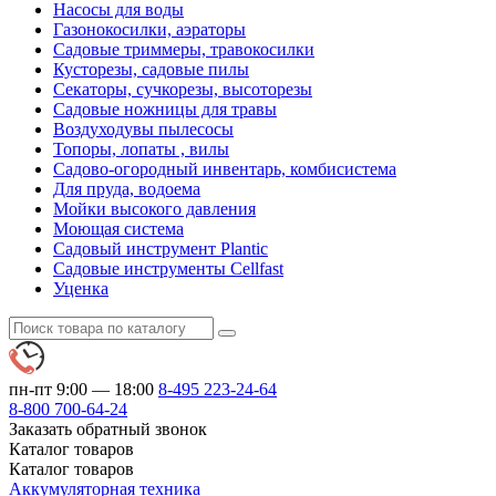
Насосы для воды
Газонокосилки, аэраторы
Садовые триммеры, травокосилки
Кусторезы, садовые пилы
Секаторы, сучкорезы, высоторезы
Садовые ножницы для травы
Воздуходувы пылесосы
Топоры, лопаты , вилы
Садово-огородный инвентарь, комбисистема
Для пруда, водоема
Мойки высокого давления
Моющая система
Садовый инструмент Plantic
Садовые инструменты Cellfast
Уценка
пн-пт 9:00 — 18:00
8-495
223-24-64
8-800
700-64-24
Заказать обратный звонок
Каталог
товаров
Каталог
товаров
Аккумуляторная техника