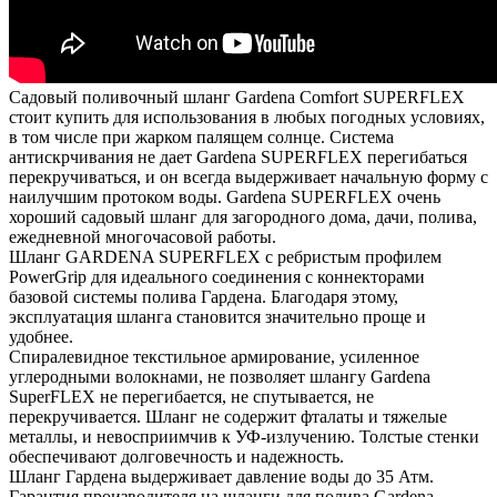
Садовый поливочный шланг Gardena Comfort SUPERFLEX
стоит купить для использования в любых погодных условиях,
в том числе при жарком палящем солнце. Система
антискрчивания не дает Gardena SUPERFLEX перегибаться
перекручиваться, и он всегда выдерживает начальную форму с
наилучшим протоком воды. Gardena SUPERFLEX очень
хороший садовый шланг для загородного дома, дачи, полива,
ежедневной многочасовой работы.
Шланг GARDENA SUPERFLEX с ребристым профилем
PowerGrip для идеального соединения с коннекторами
базовой системы полива Гардена. Благодаря этому,
эксплуатация шланга становится значительно проще и
удобнее.
Спиралевидное текстильное армирование, усиленное
углеродными волокнами, не позволяет шлангу Gardena
SuperFLEX не перегибается, не спутывается, не
перекручивается. Шланг не содержит фталаты и тяжелые
металлы, и невосприимчив к УФ-излучению. Толстые стенки
обеспечивают долговечность и надежность.
Шланг Гардена выдерживает давление воды до 35 Атм.
Гарантия производителя на шланги для полива Gardena