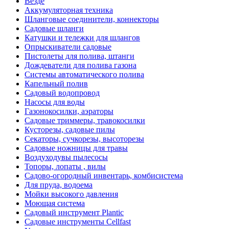
Везде
Аккумуляторная техника
Шланговые соединители, коннекторы
Садовые шланги
Катушки и тележки для шлангов
Опрыскиватели садовые
Пистолеты для полива, штанги
Дождеватели для полива газона
Системы автоматического полива
Капельный полив
Садовый водопровод
Насосы для воды
Газонокосилки, аэраторы
Садовые триммеры, травокосилки
Кусторезы, садовые пилы
Секаторы, сучкорезы, высоторезы
Садовые ножницы для травы
Воздуходувы пылесосы
Топоры, лопаты , вилы
Садово-огородный инвентарь, комбисистема
Для пруда, водоема
Мойки высокого давления
Моющая система
Садовый инструмент Plantic
Садовые инструменты Cellfast