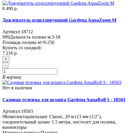
8 490 р.
Дождеватель осциллирующий Gardena AquaZoom M
Артикул:
18712
999
Дальность полива м:
3-18
Площадь полива м²:
9-250
Купить со скидкой:
7 216 р.
+
-
В корзину
Нет в наличии
Садовая тележка для шланга Gardena AquaRoll S - 18503
Артикул:
18503
0
Комплектация:
шланг Classic, 20 м (13 мм (1/2"),
соединительный шланг 1.5 метра, пистолет для полива,
коннекторы
Материал корпуса:
Пластик