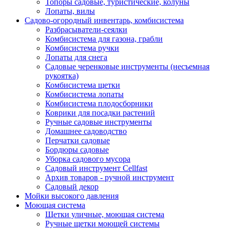
Топоры садовые, туристические, колуны
Лопаты, вилы
Садово-огородный инвентарь, комбисистема
Разбрасыватели-сеялки
Комбисистема для газона, грабли
Комбисистема ручки
Лопаты для снега
Садовые черенковые инструменты (несъемная
рукоятка)
Комбисистема щетки
Комбисистема лопаты
Комбисистема плодосборники
Коврики для посадки растений
Ручные садовые инструменты
Домашнее садоводство
Перчатки садовые
Бордюры садовые
Уборка садового мусора
Садовый инструмент Cellfast
Архив товаров - ручной инструмент
Садовый декор
Мойки высокого давления
Моющая система
Щетки уличные, моющая система
Ручные щетки моющей системы