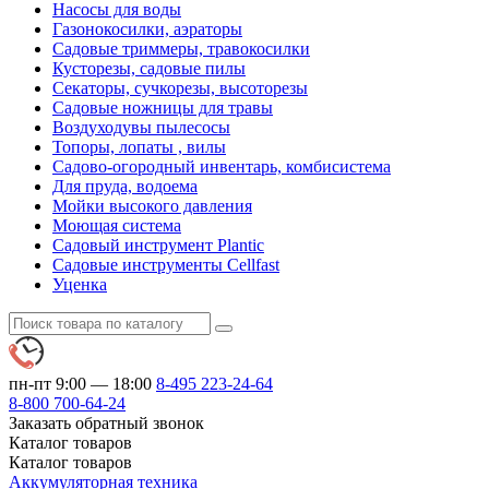
Насосы для воды
Газонокосилки, аэраторы
Садовые триммеры, травокосилки
Кусторезы, садовые пилы
Секаторы, сучкорезы, высоторезы
Садовые ножницы для травы
Воздуходувы пылесосы
Топоры, лопаты , вилы
Садово-огородный инвентарь, комбисистема
Для пруда, водоема
Мойки высокого давления
Моющая система
Садовый инструмент Plantic
Садовые инструменты Cellfast
Уценка
пн-пт 9:00 — 18:00
8-495
223-24-64
8-800
700-64-24
Заказать обратный звонок
Каталог
товаров
Каталог
товаров
Аккумуляторная техника