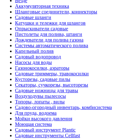
Везде
Аккумуляторная техника
Шланговые соединители, коннекторы
Садовые шланги
Катушки и тележки для шлангов
Опрыскиватели садовые
Пистолеты для полива, штанги
Дождеватели для полива газона
Системы автоматического полива
Капельный полив
Садовый водопровод
Насосы для воды
Газонокосилки, аэраторы
Садовые триммеры, травокосилки
Кусторезы, садовые пилы
Секаторы, сучкорезы, высоторезы
Садовые ножницы для травы
Воздуходувы пылесосы
Топоры, лопаты , вилы
Садово-огородный инвентарь, комбисистема
Для пруда, водоема
Мойки высокого давления
Моющая система
Садовый инструмент Plantic
Садовые инструменты Cellfast