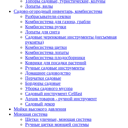
Топоры садовые, туристические, колуны
Лопаты, вилы
Садово-огородный инвентарь, комбисистема
Разбрасыватели-сеялки
Комбисистема для газона, грабли
Комбисистема ручки
Лопаты для снега
Садовые черенковые инструменты (несъемная
рукоятка)
Комбисистема щетки
Комбисистема лопаты
Комбисистема плодосборники
Коврики для посадки растений
Ручные садовые инструменты
Домашнее садоводство
Перчатки садовые
Бордюры садовые
Уборка садового мусора
Садовый инструмент Cellfast
Архив товаров - ручной инструмент
Садовый декор
Мойки высокого давления
Моющая система
Щетки уличные, моющая система
Ручные щетки моющей системы