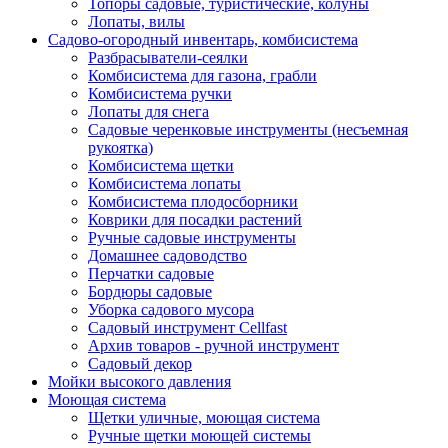
Топоры садовые, туристические, колуны
Лопаты, вилы
Садово-огородный инвентарь, комбисистема
Разбрасыватели-сеялки
Комбисистема для газона, грабли
Комбисистема ручки
Лопаты для снега
Садовые черенковые инструменты (несъемная
рукоятка)
Комбисистема щетки
Комбисистема лопаты
Комбисистема плодосборники
Коврики для посадки растений
Ручные садовые инструменты
Домашнее садоводство
Перчатки садовые
Бордюры садовые
Уборка садового мусора
Садовый инструмент Cellfast
Архив товаров - ручной инструмент
Садовый декор
Мойки высокого давления
Моющая система
Щетки уличные, моющая система
Ручные щетки моющей системы