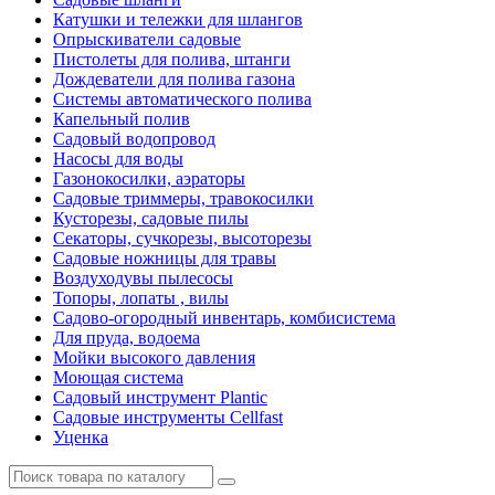
Катушки и тележки для шлангов
Опрыскиватели садовые
Пистолеты для полива, штанги
Дождеватели для полива газона
Системы автоматического полива
Капельный полив
Садовый водопровод
Насосы для воды
Газонокосилки, аэраторы
Садовые триммеры, травокосилки
Кусторезы, садовые пилы
Секаторы, сучкорезы, высоторезы
Садовые ножницы для травы
Воздуходувы пылесосы
Топоры, лопаты , вилы
Садово-огородный инвентарь, комбисистема
Для пруда, водоема
Мойки высокого давления
Моющая система
Садовый инструмент Plantic
Садовые инструменты Cellfast
Уценка