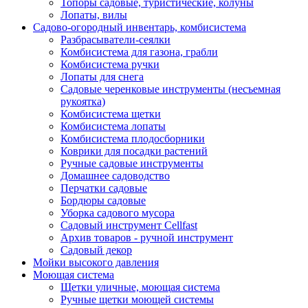
Топоры садовые, туристические, колуны
Лопаты, вилы
Садово-огородный инвентарь, комбисистема
Разбрасыватели-сеялки
Комбисистема для газона, грабли
Комбисистема ручки
Лопаты для снега
Садовые черенковые инструменты (несъемная
рукоятка)
Комбисистема щетки
Комбисистема лопаты
Комбисистема плодосборники
Коврики для посадки растений
Ручные садовые инструменты
Домашнее садоводство
Перчатки садовые
Бордюры садовые
Уборка садового мусора
Садовый инструмент Cellfast
Архив товаров - ручной инструмент
Садовый декор
Мойки высокого давления
Моющая система
Щетки уличные, моющая система
Ручные щетки моющей системы