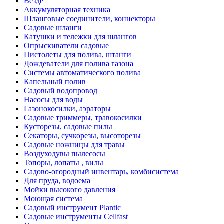
Везде
Аккумуляторная техника
Шланговые соединители, коннекторы
Садовые шланги
Катушки и тележки для шлангов
Опрыскиватели садовые
Пистолеты для полива, штанги
Дождеватели для полива газона
Системы автоматического полива
Капельный полив
Садовый водопровод
Насосы для воды
Газонокосилки, аэраторы
Садовые триммеры, травокосилки
Кусторезы, садовые пилы
Секаторы, сучкорезы, высоторезы
Садовые ножницы для травы
Воздуходувы пылесосы
Топоры, лопаты , вилы
Садово-огородный инвентарь, комбисистема
Для пруда, водоема
Мойки высокого давления
Моющая система
Садовый инструмент Plantic
Садовые инструменты Cellfast