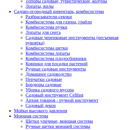
Топоры садовые, туристические, колуны
Лопаты, вилы
Садово-огородный инвентарь, комбисистема
Разбрасыватели-сеялки
Комбисистема для газона, грабли
Комбисистема ручки
Лопаты для снега
Садовые черенковые инструменты (несъемная
рукоятка)
Комбисистема щетки
Комбисистема лопаты
Комбисистема плодосборники
Коврики для посадки растений
Ручные садовые инструменты
Домашнее садоводство
Перчатки садовые
Бордюры садовые
Уборка садового мусора
Садовый инструмент Cellfast
Архив товаров - ручной инструмент
Садовый декор
Мойки высокого давления
Моющая система
Щетки уличные, моющая система
Ручные щетки моющей системы