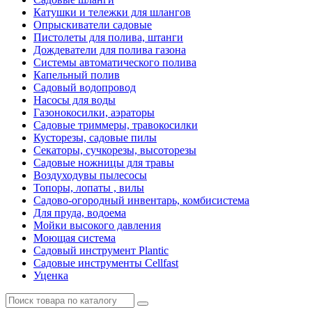
Катушки и тележки для шлангов
Опрыскиватели садовые
Пистолеты для полива, штанги
Дождеватели для полива газона
Системы автоматического полива
Капельный полив
Садовый водопровод
Насосы для воды
Газонокосилки, аэраторы
Садовые триммеры, травокосилки
Кусторезы, садовые пилы
Секаторы, сучкорезы, высоторезы
Садовые ножницы для травы
Воздуходувы пылесосы
Топоры, лопаты , вилы
Садово-огородный инвентарь, комбисистема
Для пруда, водоема
Мойки высокого давления
Моющая система
Садовый инструмент Plantic
Садовые инструменты Cellfast
Уценка