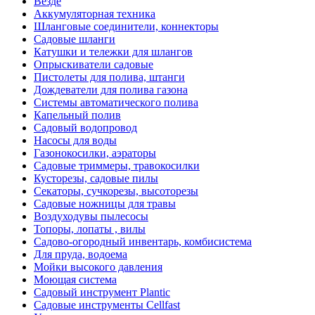
Везде
Аккумуляторная техника
Шланговые соединители, коннекторы
Садовые шланги
Катушки и тележки для шлангов
Опрыскиватели садовые
Пистолеты для полива, штанги
Дождеватели для полива газона
Системы автоматического полива
Капельный полив
Садовый водопровод
Насосы для воды
Газонокосилки, аэраторы
Садовые триммеры, травокосилки
Кусторезы, садовые пилы
Секаторы, сучкорезы, высоторезы
Садовые ножницы для травы
Воздуходувы пылесосы
Топоры, лопаты , вилы
Садово-огородный инвентарь, комбисистема
Для пруда, водоема
Мойки высокого давления
Моющая система
Садовый инструмент Plantic
Садовые инструменты Cellfast