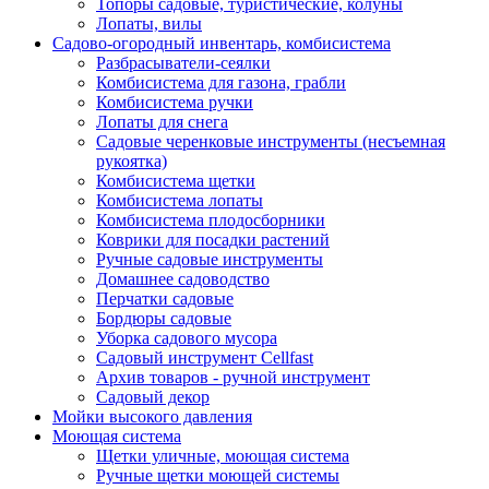
Топоры садовые, туристические, колуны
Лопаты, вилы
Садово-огородный инвентарь, комбисистема
Разбрасыватели-сеялки
Комбисистема для газона, грабли
Комбисистема ручки
Лопаты для снега
Садовые черенковые инструменты (несъемная
рукоятка)
Комбисистема щетки
Комбисистема лопаты
Комбисистема плодосборники
Коврики для посадки растений
Ручные садовые инструменты
Домашнее садоводство
Перчатки садовые
Бордюры садовые
Уборка садового мусора
Садовый инструмент Cellfast
Архив товаров - ручной инструмент
Садовый декор
Мойки высокого давления
Моющая система
Щетки уличные, моющая система
Ручные щетки моющей системы