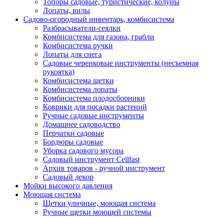
Топоры садовые, туристические, колуны
Лопаты, вилы
Садово-огородный инвентарь, комбисистема
Разбрасыватели-сеялки
Комбисистема для газона, грабли
Комбисистема ручки
Лопаты для снега
Садовые черенковые инструменты (несъемная
рукоятка)
Комбисистема щетки
Комбисистема лопаты
Комбисистема плодосборники
Коврики для посадки растений
Ручные садовые инструменты
Домашнее садоводство
Перчатки садовые
Бордюры садовые
Уборка садового мусора
Садовый инструмент Cellfast
Архив товаров - ручной инструмент
Садовый декор
Мойки высокого давления
Моющая система
Щетки уличные, моющая система
Ручные щетки моющей системы