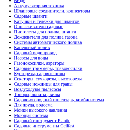
Везде
Аккумуляторная техника
Шланговые соединители, коннекторы
Садовые шланги
Катушки и тележки для шлангов
Опрыскиватели садовые
Пистолеты для полива, штанги
Дождеватели для полива газона
Системы автоматического полива
Капельный полив
Садовый водопровод
Насосы для воды
Газонокосилки, аэраторы
Садовые триммеры, травокосилки
Кусторезы, садовые пилы
Секаторы, сучкорезы, высоторезы
Садовые ножницы для травы
Воздуходувы пылесосы
Топоры, лопаты , вилы
Садово-огородный инвентарь, комбисистема
Для пруда, водоема
Мойки высокого давления
Моющая система
Садовый инструмент Plantic
Садовые инструменты Cellfast