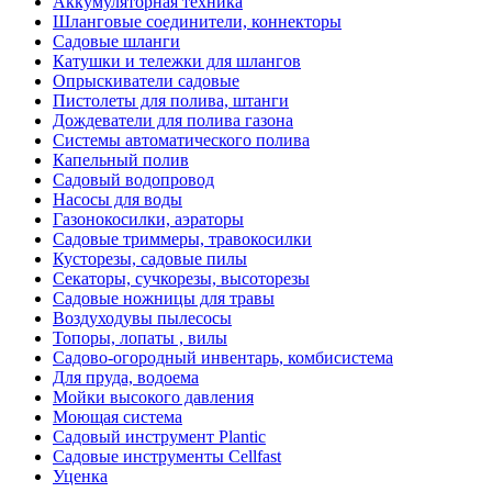
Аккумуляторная техника
Шланговые соединители, коннекторы
Садовые шланги
Катушки и тележки для шлангов
Опрыскиватели садовые
Пистолеты для полива, штанги
Дождеватели для полива газона
Системы автоматического полива
Капельный полив
Садовый водопровод
Насосы для воды
Газонокосилки, аэраторы
Садовые триммеры, травокосилки
Кусторезы, садовые пилы
Секаторы, сучкорезы, высоторезы
Садовые ножницы для травы
Воздуходувы пылесосы
Топоры, лопаты , вилы
Садово-огородный инвентарь, комбисистема
Для пруда, водоема
Мойки высокого давления
Моющая система
Садовый инструмент Plantic
Садовые инструменты Cellfast
Уценка