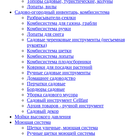
Топоры садовые, туристические, колуны
Лопаты, вилы
Садово-огородный инвентарь, комбисистема
Разбрасыватели-сеялки
Комбисистема для газона, грабли
Комбисистема ручки
Лопаты для снега
Садовые черенковые инструменты (несъемная
рукоятка)
Комбисистема щетки
Комбисистема лопаты
Комбисистема плодосборники
Коврики для посадки растений
Ручные садовые инструменты
Домашнее садоводство
Перчатки садовые
Бордюры садовые
Уборка садового мусора
Садовый инструмент Cellfast
Архив товаров - ручной инструмент
Садовый декор
Мойки высокого давления
Моющая система
Щетки уличные, моющая система
Ручные щетки моющей системы