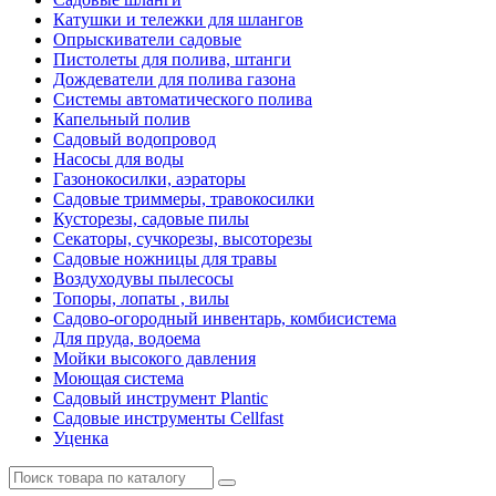
Катушки и тележки для шлангов
Опрыскиватели садовые
Пистолеты для полива, штанги
Дождеватели для полива газона
Системы автоматического полива
Капельный полив
Садовый водопровод
Насосы для воды
Газонокосилки, аэраторы
Садовые триммеры, травокосилки
Кусторезы, садовые пилы
Секаторы, сучкорезы, высоторезы
Садовые ножницы для травы
Воздуходувы пылесосы
Топоры, лопаты , вилы
Садово-огородный инвентарь, комбисистема
Для пруда, водоема
Мойки высокого давления
Моющая система
Садовый инструмент Plantic
Садовые инструменты Cellfast
Уценка