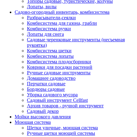
Топоры садовые, туристические, колуны
Лопаты, вилы
Садово-огородный инвентарь, комбисистема
Разбрасыватели-сеялки
Комбисистема для газона, грабли
Комбисистема ручки
Лопаты для снега
Садовые черенковые инструменты (несъемная
рукоятка)
Комбисистема щетки
Комбисистема лопаты
Комбисистема плодосборники
Коврики для посадки растений
Ручные садовые инструменты
Домашнее садоводство
Перчатки садовые
Бордюры садовые
Уборка садового мусора
Садовый инструмент Cellfast
Архив товаров - ручной инструмент
Садовый декор
Мойки высокого давления
Моющая система
Щетки уличные, моющая система
Ручные щетки моющей системы