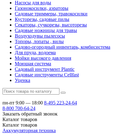
Насосы для воды
Газонокосилки, аэраторы
Садовые триммеры, травокосилки
Кусторезы, садовые пилы
Секаторы, сучкорезы, высоторезы
Садовые ножницы для травы
Воздуходувы пылесосы
Топоры, лопаты , вилы
Садово-огородный инвентарь, комбисистема
Для пруда, водоема
Мойки высокого давления
Моющая система
Садовый инструмент Plantic
Садовые инструменты Cellfast
Уценка
пн-пт 9:00 — 18:00
8-495
223-24-64
8-800
700-64-24
Заказать обратный звонок
Каталог
товаров
Каталог
товаров
Аккумуляторная техника