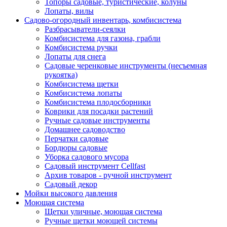
Топоры садовые, туристические, колуны
Лопаты, вилы
Садово-огородный инвентарь, комбисистема
Разбрасыватели-сеялки
Комбисистема для газона, грабли
Комбисистема ручки
Лопаты для снега
Садовые черенковые инструменты (несъемная
рукоятка)
Комбисистема щетки
Комбисистема лопаты
Комбисистема плодосборники
Коврики для посадки растений
Ручные садовые инструменты
Домашнее садоводство
Перчатки садовые
Бордюры садовые
Уборка садового мусора
Садовый инструмент Cellfast
Архив товаров - ручной инструмент
Садовый декор
Мойки высокого давления
Моющая система
Щетки уличные, моющая система
Ручные щетки моющей системы