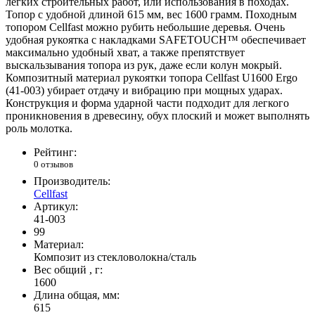
легких строительных работ, или использования в походах.
Топор с удобной длиной 615 мм, вес 1600 грамм. Походным
топором Cellfast можно рубить небольшие деревья. Очень
удобная рукоятка с накладками SAFETOUCH™ обеспечивает
максимально удобный хват, а также препятствует
выскальзывания топора из рук, даже если колун мокрый.
Композитный материал рукоятки топора Cellfast U1600 Ergo
(41-003) убирает отдачу и вибрацию при мощных ударах.
Конструкция и форма ударной части подходит для легкого
проникновения в древесину, обух плоский и может выполнять
роль молотка.
Рейтинг:
0 отзывов
Производитель:
Cellfast
Артикул:
41-003
99
Материал:
Композит из стекловолокна/сталь
Вес общий , г:
1600
Длина общая, мм:
615