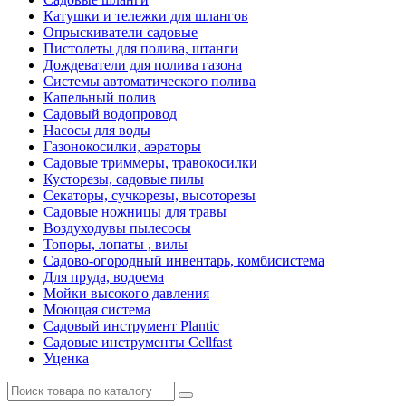
Катушки и тележки для шлангов
Опрыскиватели садовые
Пистолеты для полива, штанги
Дождеватели для полива газона
Системы автоматического полива
Капельный полив
Садовый водопровод
Насосы для воды
Газонокосилки, аэраторы
Садовые триммеры, травокосилки
Кусторезы, садовые пилы
Секаторы, сучкорезы, высоторезы
Садовые ножницы для травы
Воздуходувы пылесосы
Топоры, лопаты , вилы
Садово-огородный инвентарь, комбисистема
Для пруда, водоема
Мойки высокого давления
Моющая система
Садовый инструмент Plantic
Садовые инструменты Cellfast
Уценка