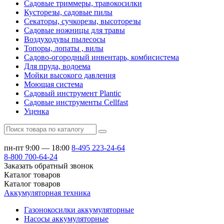
Садовые триммеры, травокосилки
Кусторезы, садовые пилы
Секаторы, сучкорезы, высоторезы
Садовые ножницы для травы
Воздуходувы пылесосы
Топоры, лопаты , вилы
Садово-огородный инвентарь, комбисистема
Для пруда, водоема
Мойки высокого давления
Моющая система
Садовый инструмент Plantic
Садовые инструменты Cellfast
Уценка
пн-пт 9:00 — 18:00
8-495
223-24-64
8-800
700-64-24
Заказать обратный звонок
Каталог
товаров
Каталог
товаров
Аккумуляторная техника
Газонокосилки аккумуляторные
Насосы аккумуляторные