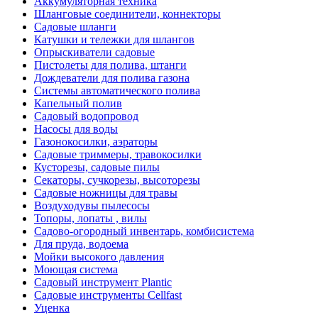
Аккумуляторная техника
Шланговые соединители, коннекторы
Садовые шланги
Катушки и тележки для шлангов
Опрыскиватели садовые
Пистолеты для полива, штанги
Дождеватели для полива газона
Системы автоматического полива
Капельный полив
Садовый водопровод
Насосы для воды
Газонокосилки, аэраторы
Садовые триммеры, травокосилки
Кусторезы, садовые пилы
Секаторы, сучкорезы, высоторезы
Садовые ножницы для травы
Воздуходувы пылесосы
Топоры, лопаты , вилы
Садово-огородный инвентарь, комбисистема
Для пруда, водоема
Мойки высокого давления
Моющая система
Садовый инструмент Plantic
Садовые инструменты Cellfast
Уценка