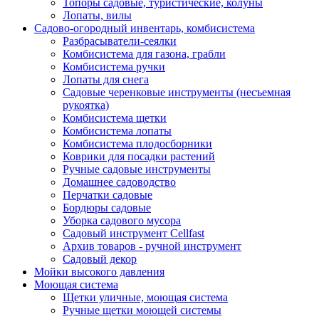
Топоры садовые, туристические, колуны
Лопаты, вилы
Садово-огородный инвентарь, комбисистема
Разбрасыватели-сеялки
Комбисистема для газона, грабли
Комбисистема ручки
Лопаты для снега
Садовые черенковые инструменты (несъемная
рукоятка)
Комбисистема щетки
Комбисистема лопаты
Комбисистема плодосборники
Коврики для посадки растений
Ручные садовые инструменты
Домашнее садоводство
Перчатки садовые
Бордюры садовые
Уборка садового мусора
Садовый инструмент Cellfast
Архив товаров - ручной инструмент
Садовый декор
Мойки высокого давления
Моющая система
Щетки уличные, моющая система
Ручные щетки моющей системы